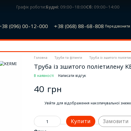
Графік роботи:
Будні:
09:00–18:00
Сб:
09:00–14:00
+38 (096) 00-12-000
+38 (068) 88-68-808
Передзвонити 
Головна
Труби та фітинги
Труба із зшитого поліети
Труба із зшитого поліетилену K
В наявності
Написати відгук
40 грн
%
Увійти
для відображення накопичувальної зниж
Купити
Замовити