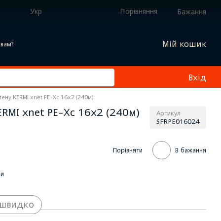
Укр
Порівняння
Бажання
Мій кошик
вам?
Вхід
лену KERMI xnet PE-Xc 16x2 (240м)
ERMI xnet PE-Xc 16x2 (240м)
Артикул
SFRPE016024
Порівняти
В бажання
ки
 швидко