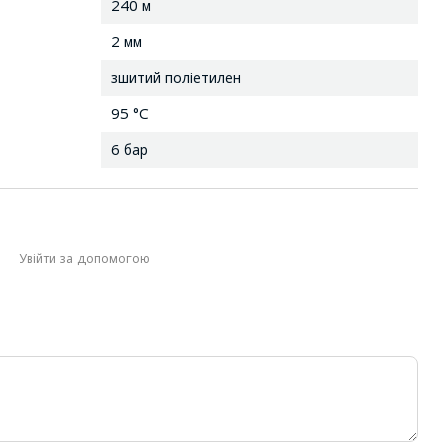
240 м
2 мм
зшитий поліетилен
95 °C
6 бар
Увійти за допомогою