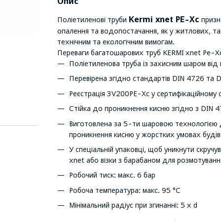
Опис
Kermi xnet PE-Xc
Поліетиленові труби
призн
опалення та водопостачання, як у житлових, та
технічним та екологічним вимогам.
Переваги багатошарових труб KERMI xnet Pe-X
Поліетиленова труба із захисним шаром від
Перевірена згідно стандартів DIN 4726 та 
Реєстрація 3V200PE-Xc у сертифікаційному 
Стійка до проникнення кисню згідно з DIN 
Виготовлена за 5-ти шаровою технологією 
проникнення кисню у жорстких умовах будів
У спеціальній упаковці, щоб уникнути скру
xnet або візки з барабаном для розмотуванн
Робочий тиск: макс. 6 бар
Робоча температура: макс. 95 °C
Мінімальний радіус при згинанні: 5 x d