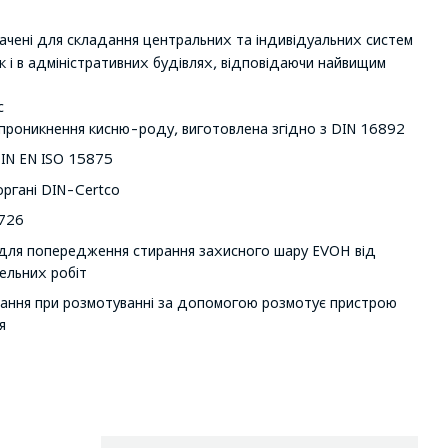
ачені для складання центральних та індивідуальних систем
к і в адміністративних будівлях, відповідаючи найвищим
c
 проникнення кисню-роду, виготовлена згідно з DIN 16892
DIN EN ISO 15875
органі DIN-Certco
4726
для попередження стирання захисного шару EVOH від
ельних робіт
чування при розмотуванні за допомогою розмотує пристрою
я