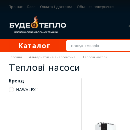
Перейти до основного контенту
Про нас
Блог
Оплата і доставка
Обмін та повернення
Контактна інформація
Каталог
Головна
Альтернативна енергентика
Теплові насоси
Теплові насоси
Бренд
1
HAWALEX