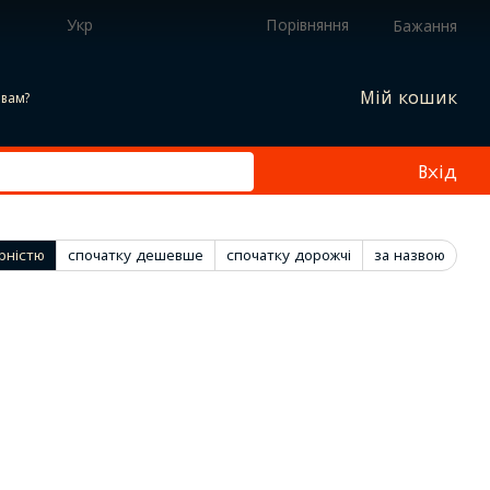
Укр
Порівняння
Бажання
Мій кошик
вам?
Вхід
рністю
спочатку дешевше
спочатку дорожчі
за назвою