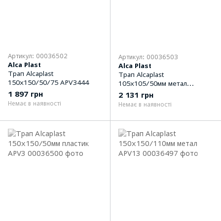
Артикул: 00036502
Артикул: 00036503
Alca Plast
Alca Plast
Трап Alcaplast
Трап Alcaplast
150x150/50/75 APV3444
105x105/50мм метал
APV201
1 897 грн
2 131 грн
Немає в наявності
Немає в наявності