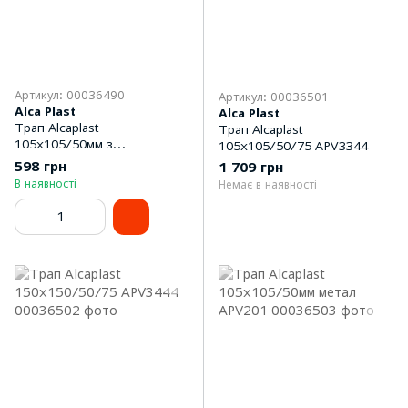
Артикул: 00036490
Артикул: 00036501
Alca Plast
Alca Plast
Трап Alcaplast
Трап Alcaplast
105x105/50мм з
105х105/50/75 APV3344
гідрозатвором SMART APV32
598 грн
1 709 грн
В наявності
Немає в наявності