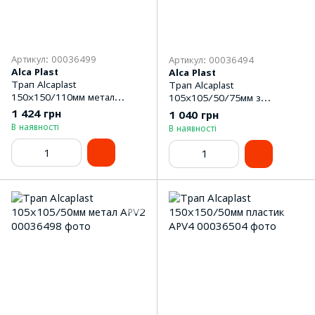
Артикул: 00036499
Артикул: 00036494
Alca Plast
Alca Plast
Трап Alcaplast
Трап Alcaplast
150x150/110мм метал
105x105/50/75мм з
APV12
гідрозатвором SMART
1 424 грн
1 040 грн
APV2321
В наявності
В наявності