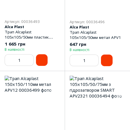
Артикул: 00036493
Артикул: 00036496
Alca Plast
Alca Plast
Трап Alcaplast
Трап Alcaplast
105x105/50мм пластик
105x105/50мм метал APV1
APV2324
1 665 грн
647 грн
В наявності
В наявності