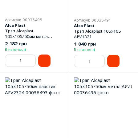
Артикул: 00036495
Артикул: 00036491
Alca Plast
Alca Plast
Трап Alcaplast
Трап Alcaplast 105x105
105x105/50мм метал
APV1321
APV101
2 182 грн
1 040 грн
В наявності
В наявності