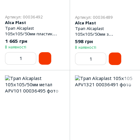
Артикул: 00036492
Артикул: 00036489
Alca Plast
Alca Plast
Трап Alcaplast
Трап Alcaplast
105x105/50мм пластик
105x105/50мм з
APV1324
гідрозатвором SMART APV31
1 665 грн
598 грн
В наявності
В наявності