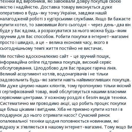
техніки від виробників, які завоювали довіру покупців своєю
якістю і надійністю. Доставка товару виконується дуже
оперативно в будь-яку точку України, завдяки нашій
налагодженій роботі з кур'єрськими службами. Якщо Ви бажаєте
купити котел, то замовивши його сьогодні - через день-два він
буде у Вас вдома, а розрахуватися за нього можна будь-яким
зручним для Вас способом. Робити покупки в інтернет-магазині
просто і швидко, а це - велика економія часу, якого в
сьогоднішньому темпі життя постійно не вистачає.
Ми постійно вдосконалюємо сайт - це зручний пошук,
інформаційна online підтримка покупців, високий сервіс
обслуговування. Цілодобово для Вас працює гаряча лінія.
Великий асортимент котлів, водонагрівачів і не тільки
задовольнить будь-які запити навіть найвимогливіших покупців.
Ми дуже цінуємо наших клієнтів, тому пропонуємо тільки якісний
і сертифікований товар, який обслуговується нашими власними
сервісними центрами. У кожному розділі є безліч видів техніки.
Систематично ми проводимо акції, що робить процес покупки
ще більш цікавим і вигідним. Хіба не приємно купити котел і в
подарунок до нього отримати насос? Сучасний ринок
опалювальної техніки щодня поповнюється новинками, які
відразу ж з'являються в нашому інтернет-магазині. Тому якщо Ви