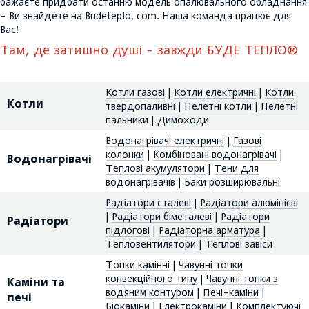
бажаєте придбати останню модель опалювального обладнання
- Ви знайдете на Budeteplo, com. Наша команда працює для
Вас!
Там, де затишно душі - завжди БУДЕ ТЕПЛО®
Котли газові
|
Котли електричні
|
Котли
Котли
твердопаливні
|
Пелетні котли
|
Пелетні
пальники
|
Димоходи
Водонагрівачі електричні
|
Газові
колонки
|
Комбіновані водонагрівачі
|
Водонагрівачі
Теплові акумулятори
|
Тени для
водонагрівачів
|
Баки розширювальні
Радіатори сталеві
|
Радіатори алюмінієві
|
Радіатори біметалеві
|
Радіатори
Радіатори
підлогові
|
Радіаторна арматура
|
Тепловентилятори
|
Теплові завіси
Топки камінні
|
Чавунні топки
конвекційного типу
|
Чавунні топки з
Каміни та
водяним контуром
|
Печі-каміни
|
печі
Біокаміни
|
Електрокаміни
|
Комплектуючі