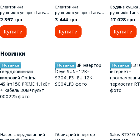
Електрична
Електрична
Водяна сушка 
рушникосушарка Laris
рушникосушарка Laris
рушників Laris
Класик ЧФ8 500x800 Е
Мікс П6 450х600 Е ліве
П11 500х1000
2 397 грн
3 444 грн
17 028 грн
праве підключення
підключення
Купити
Купити
Купити
Новинки
Новинка
Новинка
Новинка
Насос свердловинний
Гібридний інвертор
Salus RT310i WI
вихровий Optima
Deye SUN-12K-
інтернет-