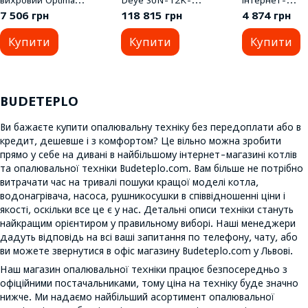
4SKm150 PRIME 1.1кВт
SG04LP3-EU
програмовани
7 506 грн
118 815 грн
4 874 грн
+ кабель 20м+пульт
термостат
Купити
Купити
Купити
BUDETEPLO
Ви бажаєте купити опалювальну техніку без передоплати або в
кредит, дешевше і з комфортом? Це вільно можна зробити
прямо у себе на дивані в найбільшому інтернет-магазині котлів
та опалювальної техніки Budeteplo.com. Вам більше не потрібно
витрачати час на тривалі пошуки кращої моделі котла,
водонагрівача, насоса, рушникосушки в співвідношенні ціни і
якості, оскільки все це є у нас. Детальні описи техніки стануть
найкращим орієнтиром у правильному виборі. Наші менеджери
дадуть відповідь на всі ваші запитання по телефону, чату, або
ви можете звернутися в офіс магазину Budeteplo.com у Львові.
Наш магазин опалювальної техніки працює безпосередньо з
офіційними постачальниками, тому ціна на техніку буде значно
нижче. Ми надаємо найбільший асортимент опалювальної