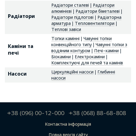
Радіатори сталеві
|
Радіатори
алюмінієві
|
Радіатори біметалеві
|
Радіатори
Радіатори підлогові
|
Радіаторна
арматура
|
Тепловентилятори
|
Теплові завіси
Топки камінні
|
Чавунні топки
конвекційного типу
|
Чавунні топки з
Каміни та
водяним контуром
|
Печі-каміни
|
печі
Біокаміни
|
Електрокаміни
|
Комплектуючі для печей та камінів
Циркуляційні насоси
|
Глибинні
Насоси
насоси
+38 (096) 00-12-000
+38 (068) 88-68-808
Контактна інформація
Повна версія сайту