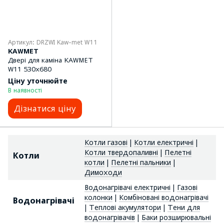
Артикул: DRZWI Kaw-met W11
KAWMET
Двері для каміна KAWMET
W11 530x680
Ціну уточнюйте
В наявності
Дізнатися ціну
Котли газові
|
Котли електричні
|
Котли твердопаливні
|
Пелетні
Котли
котли
|
Пелетні пальники
|
Димоходи
Водонагрівачі електричні
|
Газові
колонки
|
Комбіновані водонагрівачі
Водонагрівачі
|
Теплові акумулятори
|
Тени для
водонагрівачів
|
Баки розширювальні