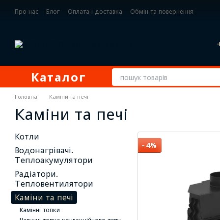
Перейти до основного контенту
Про нас
Блог
Оплата і доставка
Обмін та повернення
Контактна інформація
Каталог
Головна
Каміни та печі
Каміни та печі
Котли
−4%
Водонагрівачі.
Теплоакумулятори
Радіатори.
Тепловентилятори
Каміни та печі
Камінні топки