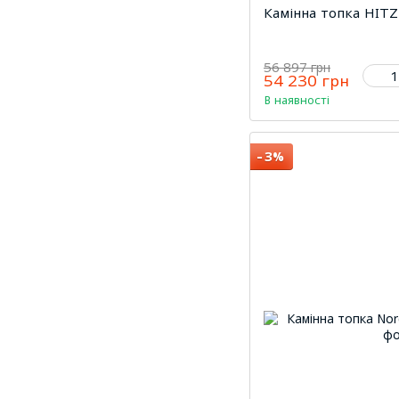
Камінна топка HITZ
56 897 грн
54 230 грн
В наявності
−3%