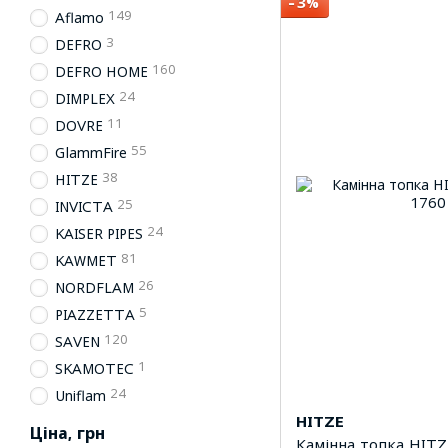
−3%
149
Aflamo
3
DEFRO
160
DEFRO HOME
24
DIMPLEX
11
DOVRE
55
GlammFire
38
HITZE
25
INVICTA
24
KAISER PIPES
81
KAWMET
26
NORDFLAM
5
PIAZZETTA
120
SAVEN
1
SKAMOTEC
24
Uniflam
HITZE
Ціна, грн
Камінна топка HITZ