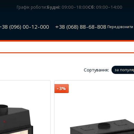
Графік роботи:
Будні:
09:00–18:00
Сб:
09:00–14:00
+38 (096) 00-12-000
+38 (068) 88-68-808
Передзвонити 
Сортування:
за популя
−3%