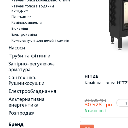
Чавунні топки конвекційного типу
Чавунні топки з водяним
контуром
Печі-каміни
Камінокомплекти
Біокаміни
Електрокаміни
Комплектуючі для печей і камінів
Насоси
Труби та фітинги
Запірно-регулююча
арматура
HITZE
Сантехніка.
Камінна топка HITZ
Рушникосушки
Електрообладнання
Альтернативна
31 689 грн
30 528 грн
енергентика
В наявності
Розпродаж
Бренд