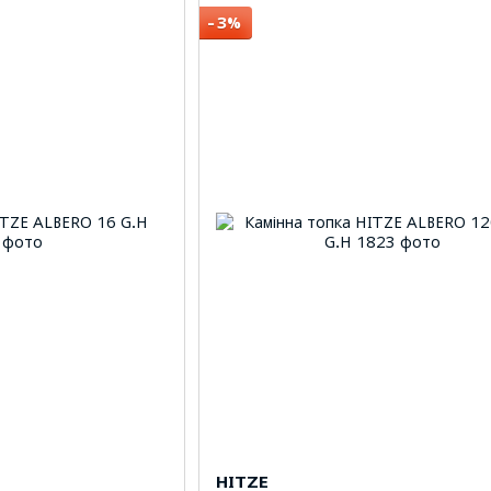
−3%
HITZE