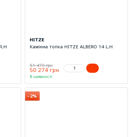
HITZE
R.H
Камінна топка HITZE ALBERO 14 L.H
51 479 грн
50 274 грн
В наявності
−2%