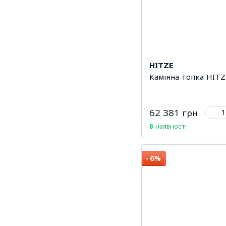
HITZE
Камінна топка HITZ
62 381 грн
В наявності
−6%