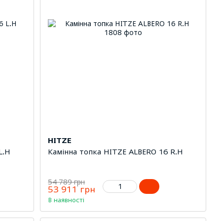
HITZE
L.H
Камінна топка HITZE ALBERO 16 R.H
54 789 грн
53 911 грн
В наявності