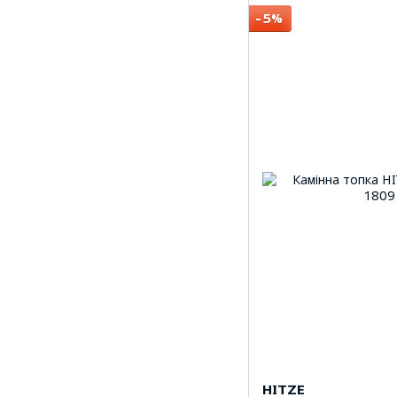
−5%
HITZE