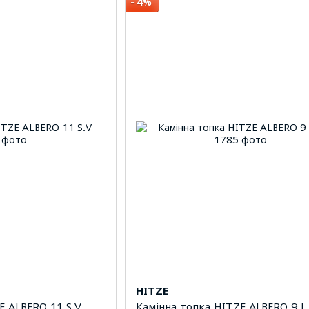
−4%
HITZE
E ALBERO 11 S.V
Камінна топка HITZE ALBERO 9 L