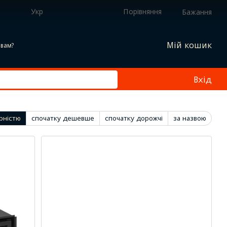
Укр
Порівняння
Бажання
Мій кошик
вам?
Вхід
рністю
спочатку дешевше
спочатку дорожчі
за назвою