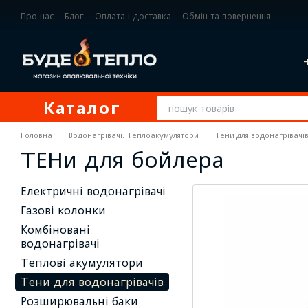
Перейти до основного контенту
Про нас
Блог
Оплата і доставка
Обмін та повернення
Контактна інформація
Каталог
Головна
Водонагрівачі. Теплоакумулятори
Тени для водонагрівачі
ТЕНи для бойлера
Електричні водонагрівачі
Газові колонки
Комбіновані
водонагрівачі
Теплові акумулятори
Тени для водонагрівачів
Розширювальні баки