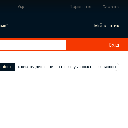
Укр
Порівняння
Бажання
Мій кошик
вам?
Вхід
рністю
спочатку дешевше
спочатку дорожчі
за назвою