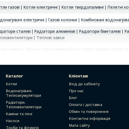
тли газові
|
Котли електричні
|
Котли твердопаливні
|
Пелетні к
донагрівачі електричні
|
Газові колонки
|
Комбіновані водонагріва
діатори сталеві
|
Радіатори алюмінієві
|
Радіатори біметалеві
|
Ра
пловентилятори
|
Теплові завіси
пки камінні
|
Чавунні топки конвекційного типу
|
Чавунні топки з
омплектуючі для печей та камінів
ркуляційні насоси
|
Глибинні насоси
Каталог
Клієнтам
Котли
Вхід до кабінету
Водонагрівачі.
Про нас
Теплоакумулятори
Блог
тегорії "Глибинні насоси"
Радіатори.
Оплата і доставка
Тепловентилятори
рювальний насос
|
насос занурювальний
|
глибинні насоси для св
Обмін та повернення
Каміни та печі
свердловини
|
глибинні насоси для скважин
|
глибинний насос куп
Контактна інформація
Насоси
нні насоси ціна
|
насоси глибинні
Мапа сайту
Труби та фітинги