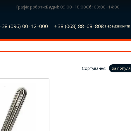
Графік роботи:
Будні:
09:00–18:00
Сб:
09:00–14:00
+38 (096) 00-12-000
+38 (068) 88-68-808
Передзвонити 
в
Сортування:
за популя