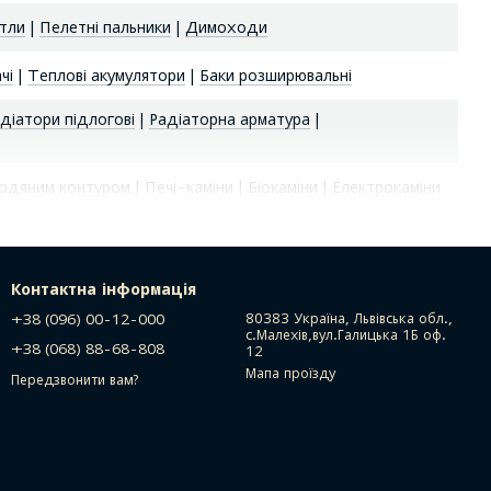
отли
|
Пелетні пальники
|
Димоходи
чі
|
Теплові акумулятори
|
Баки розширювальні
діатори підлогові
|
Радіаторна арматура
|
 водяним контуром
|
Печі-каміни
|
Біокаміни
|
Електрокаміни
Контактна інформація
+38 (096) 00-12-000
80383 Україна, Львівська обл.,
с.Малехів,вул.Галицька 1Б оф.
+38 (068) 88-68-808
12
Мапа проїзду
Передзвонити вам?
ердловин
|
занурювальні насоси
|
купити глибинний насос
|
ити
|
купити глибинний насос
|
купити насос глибинний
|