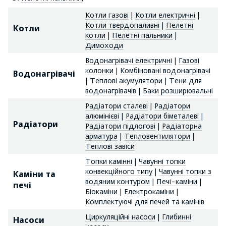
Котли газові
|
Котли електричні
|
Котли твердопаливні
|
Пелетні
Котли
котли
|
Пелетні пальники
|
Димоходи
Водонагрівачі електричні
|
Газові
колонки
|
Комбіновані водонагрівачі
Водонагрівачі
|
Теплові акумулятори
|
Тени для
водонагрівачів
|
Баки розширювальні
Радіатори сталеві
|
Радіатори
алюмінієві
|
Радіатори біметалеві
|
Радіатори
Радіатори підлогові
|
Радіаторна
арматура
|
Тепловентилятори
|
Теплові завіси
Топки камінні
|
Чавунні топки
конвекційного типу
|
Чавунні топки з
Каміни та
водяним контуром
|
Печі-каміни
|
печі
Біокаміни
|
Електрокаміни
|
Комплектуючі для печей та камінів
Циркуляційні насоси
|
Глибинні
Насоси