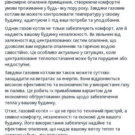
рівномірне опалення приміщення, створюючи комфортні
умови проживання у будь-яку пору року. Завдяки газовим
котлам ви можете контролювати температуру у своєму
будинку, адаптуючи її під ваші потреби та уподобання.
Однак газові котли не тільки забезпечують комфорт, але й
надають вашому будинку незалежності. Ви звільнені від
залежності від централізованих систем опалення, що
дозволяє вам керувати опаленням та гарячою водою
самостійно. Це особливо актуально у ситуаціях, коли
централізоване теплопостачання може бути порушене або
недоступне.
Завдяки газовим котлам ви також можете суттєво
заощадити на витратах за енергію. Вони відрізняються
високою ефективністю та економічністю у використанні газу
як палива. Це робить їх привабливим варіантом для
економічно обґрунтованих рішень щодо забезпечення
тепла у вашому будинку.
Отже, газовий котел — це не просто технічний пристрій, а
символ комфорту, незалежності та економії для вашого
будинку. Його використання забезпечує надійне та
ефективне опалення, що надає вашому житлу тепло та
затишок у будь-яку пору року.