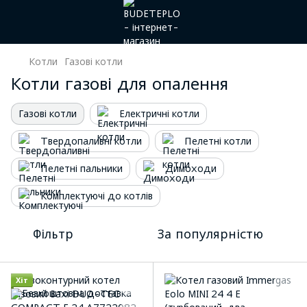
Котли
Газові котли
Котли газові для опалення
Газові котли
Електричні котли
Твердопаливні котли
Пелетні котли
Пелетні пальники
Димоходи
Комплектуючі до котлів
Фільтр
За популярністю
Хіт