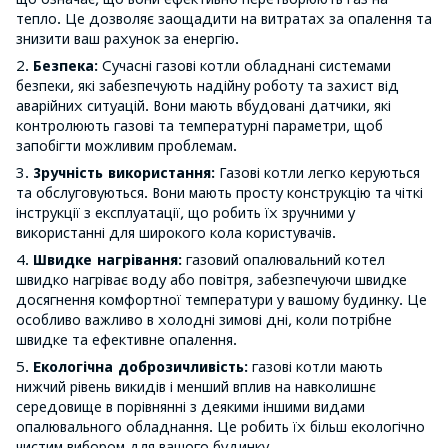
тепло. Це дозволяє заощадити на витратах за опалення та
знизити ваш рахунок за енергію.
2.
Безпека:
Сучасні газові котли обладнані системами
безпеки, які забезпечують надійну роботу та захист від
аварійних ситуацій. Вони мають вбудовані датчики, які
контролюють газові та температурні параметри, щоб
запобігти можливим проблемам.
3.
Зручність використання:
Газові котли легко керуються
та обслуговуються. Вони мають просту конструкцію та чіткі
інструкції з експлуатації, що робить їх зручними у
використанні для широкого кола користувачів.
4.
Швидке нагрівання:
газовий опалювальний котел
швидко нагріває воду або повітря, забезпечуючи швидке
досягнення комфортної температури у вашому будинку. Це
особливо важливо в холодні зимові дні, коли потрібне
швидке та ефективне опалення.
5.
Екологічна доброзичливість:
газові котли мають
нижчий рівень викидів і менший вплив на навколишнє
середовище в порівнянні з деякими іншими видами
опалювального обладнання. Це робить їх більш екологічно
чистим вибором для вашого будинку.