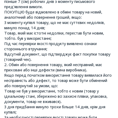
пізніше 7 (сім) робочих днів з моменту письмового
пред'явлення вимоги.
ПОКУПЦЮ буде відмовлено в обміні товару на новий,
аналогічний або повернення грошей, якщо:
З моменту купівлі товару, що не має суттєвих недоліків,
минуло понад 14 днів;
Товар, який має істотні недоліки, перестав бути новим,
тобто. був у використанні;
Під час перевірки якості продукту виявлено ознаки
стороннього втручання;
Відсутній документ, що підтверджує факт покупки товару
(товарний чек).
2. Обмін або повернення товару, який несправний, має
приховані або інші дефекти (вина виробника).
Якщо перед початком використання товару виявилася його
несправність або дефект, то товар може бути обмінений
або повернутий за умови, що:
Товар не був у використанні, тобто є новим (товар у
ідеальному стані, збережено всі захисні плівки, упаковка,
документи, товар не вживався).
З дня придбання минуло трохи більше 14 днів, крім дня
купівлі;
За необхідності перевірки якості товару може бути