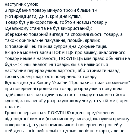
наступних умов:
З придбання товару минуло трохи більше 14
(чотирнадцяти) днів, крім дня купівлі;
Товар був у використанні, тобто є новим (товар у
ідеальному стані та не був використаний);
Збережено товарний вигляд та споживчі якості товару, а
також оригінальне пакування, пломби, ярлики;
Є товарний чек та інша супровідна документація.
Якщо на момент заяви ПОКУПЦЯ про заміну, аналогічного
товару немає в наявності, ПОКУПЕЦЬ має право обміняти на
будь-які інші аналогічні товари, які є в наявності, з
наступним перерахунком вартості, або отримати назад
гроші у розмірі вартості поверненого товару.
Відповідно до Закону України "Про захист прав споживачів"
при поверненні грошей на товар, розрахунки з покупцем
здійснюються виходячи з вартості товару на момент його
купівлі, зазначеної у розрахунковому чеку, та у тій же формі
оплати.
Гроші повертаються ПОКУПЦЮ в день пред'явлення
відповідної вимоги (в письмовому вигляді, вказуючи причину
повернення), а у разі неможливості повернення грошей у
цей день - в інший термін за домовленістю сторін, але не