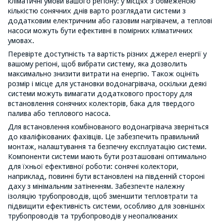
кліматичні умови вашого регіону: у місцях з обмеженою
кількістю сонячних днів варто розглядати системи з
додатковим електричним або газовим нагрівачем, а теплові
насоси можуть бути ефективні в помірних кліматичних
умовах.
Перевірте доступність та вартість різних джерел енергії у
вашому регіоні, щоб вибрати систему, яка дозволить
максимально знизити витрати на енергію. Також оцініть
розмір і місце для установки водонагрівача, оскільки деякі
системи можуть вимагати додаткового простору для
встановлення сонячних колекторів, бака для твердого
палива або теплового насоса.
Для встановлення комбінованого водонагрівача зверніться
до кваліфікованих фахівців. Це забезпечить правильний
монтаж, налаштування та безпечну експлуатацію системи.
Компоненти системи мають бути розташовані оптимально
для їхньої ефективної роботи: сонячні колектори,
наприклад, повинні бути встановлені на південній стороні
даху з мінімальним затіненням. Забезпечте належну
ізоляцію трубопроводів, щоб зменшити тепловтрати та
підвищити ефективність системи, особливо для зовнішніх
трубопроводів та трубопроводів у неопалюваних