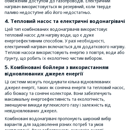
обмеженим доступом до газопроводів. Електричний
нагрівач використовується як резервний, коли тверде
паливо недоступне або його недостатньо.
4. Тепловий насос та електричні водонагрівачі
Цей тип комбінованих водонагрівачів використовує
тепловий насос для нагріву води, що є дуже
енергоефективним способом. У разі необхідності,
електричний нагрівач включається для додаткового нагріву.
Теплові насоси використовують енергію з повітря, води або
ґрунту, що робить їх екологічно чистим вибором.
5. Комбіновані бойлери з використанням
відновлюваних джерел енергії
Ці системи можуть поєднувати кілька відновлюваних
джерел енергії, таких як сонячна енергія та тепловий насос,
або біомасу та сонячні колектори. Вони забезпечують
максимальну енергоефективність та екологічність,
зменшуючи викиди вуглекислого газу і залежність від
невідновлюваних джерел.
Комбіновані водонагрівачі пропонують широкий вибір
варіантів для задоволення різних потреб та умов