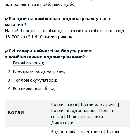
відправляється в найближчу добу
✔️
Які ціни на
комбіновані водонагрівачі
у нас в
магазині?
На сайті представлені моделі газових котлів за ціною від
13 700 до 51 610 тисяч гривень.
✔️
Які товари найчастіше беруть разом
з комбінованими водонагрівачами?
Газові колонки
;
Електричні водонагрівачі
;
Теплові акумулятори
;
Розширювальні баки;
Котли газові
|
Котли електричні
|
Котли твердопаливні
|
Пелетні
Котли
котли
|
Пелетні пальники
|
Димоходи
Водонагрівачі електричні
|
Газові