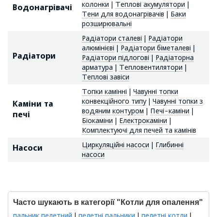
колонки
|
Теплові акумулятори
|
Водонагрівачі
Тени для водонагрівачів
|
Баки
розширювальні
Радіатори сталеві
|
Радіатори
алюмінієві
|
Радіатори біметалеві
|
Радіатори
Радіатори підлогові
|
Радіаторна
арматура
|
Тепловентилятори
|
Теплові завіси
Топки камінні
|
Чавунні топки
конвекційного типу
|
Чавунні топки з
Каміни та
водяним контуром
|
Печі-каміни
|
печі
Біокаміни
|
Електрокаміни
|
Комплектуючі для печей та камінів
Циркуляційні насоси
|
Глибинні
Насоси
насоси
Часто шукають в категорії "Котли для опалення"
пальник пелетний
|
пелетні пальники
|
пелетні котли
|