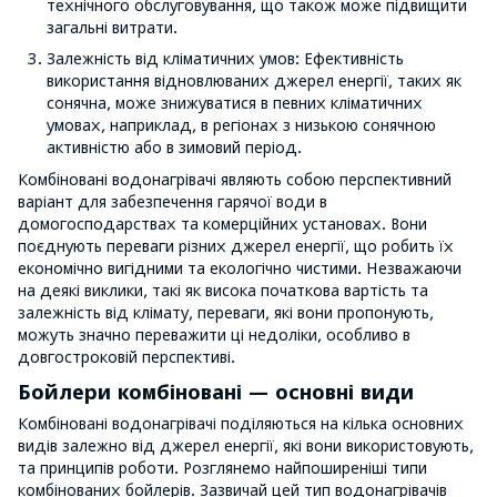
технічного обслуговування, що також може підвищити
загальні витрати.
Залежність від кліматичних умов: Ефективність
використання відновлюваних джерел енергії, таких як
сонячна, може знижуватися в певних кліматичних
умовах, наприклад, в регіонах з низькою сонячною
активністю або в зимовий період.
Комбіновані водонагрівачі являють собою перспективний
варіант для забезпечення гарячої води в
домогосподарствах та комерційних установах. Вони
поєднують переваги різних джерел енергії, що робить їх
економічно вигідними та екологічно чистими. Незважаючи
на деякі виклики, такі як висока початкова вартість та
залежність від клімату, переваги, які вони пропонують,
можуть значно переважити ці недоліки, особливо в
довгостроковій перспективі.
Бойлери комбіновані — основні види
Комбіновані водонагрівачі поділяються на кілька основних
видів залежно від джерел енергії, які вони використовують,
та принципів роботи. Розглянемо найпоширеніші типи
комбінованих бойлерів. Зазвичай цей тип водонагрівачів