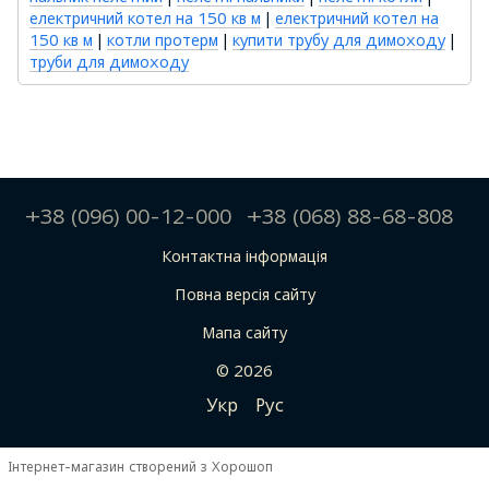
електричний котел на 150 кв м
|
електричний котел на
150 кв м
|
котли протерм
|
купити трубу для димоходу
|
труби для димоходу
+38 (096) 00-12-000
+38 (068) 88-68-808
Контактна інформація
Повна версія сайту
Мапа сайту
© 2026
Укр
Рус
Інтернет-магазин створений з Хорошоп