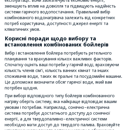
експлуатації. Вони забезпечують економію енергії,
зменшують вплив на довкілля та підвищують надійність
системи гарячого водопостачання. Правильний вибір
комбінованого водонагрівача залежить від конкретних
потреб користувача, доступності джерел енергії та
кліматичних умов.
Корисні поради щодо вибору та
встановлення комбінованих бойлерів
Вибір і встановлення бойлера потребують ретельного
планування та врахування кількох важливих факторів.
Спочатку оцініть ваші потреби у гарячій воді, враховуючи
кількість членів сім'ї, кількість ванних кімнат та інших
споживачів води, таких як пральні та посудомийні машини.
Це допоможе визначити обсяг гарячої води, який вам
потрібен щодня.
При виборі відповідного типу бойлерів комбінованного
нагріву оберіть систему, яка найкраще відповідає вашим
умовам і потребам. Наприклад, сонячно-електрична
система потребує достатнього доступу до сонячної
енергії, а для твердопаливно-електричної системи
необхідно мати доступ до твердого палива. Враховуйте