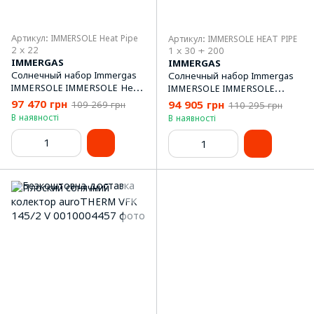
Артикул: IMMERSOLE Heat Pipe
Артикул: IMMERSOLE HEAT PIPE
2 х 22
1 х 30 + 200
IMMERGAS
IMMERGAS
Солнечный набор Immergas
Солнечный набор Immergas
IMMERSOLE IMMERSOLE Heat
IMMERSOLE IMMERSOLE
Pipe 2 х 22
HEAT PIPE 1 х 30 + 200
97 470 грн
94 905 грн
109 269 грн
110 295 грн
В наявності
В наявності