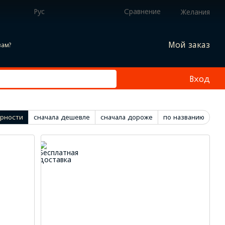
Рус
Сравнение
Желания
Мой заказ
вам?
Вход
ярности
сначала дешевле
сначала дороже
по названию