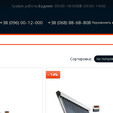
График работы:
Будние:
09:00–18:00
Сб:
09:00–14:00
+38 (096) 00-12-000
+38 (068) 88-68-808
Перезвонить 
Сортировка:
по попул
−14%