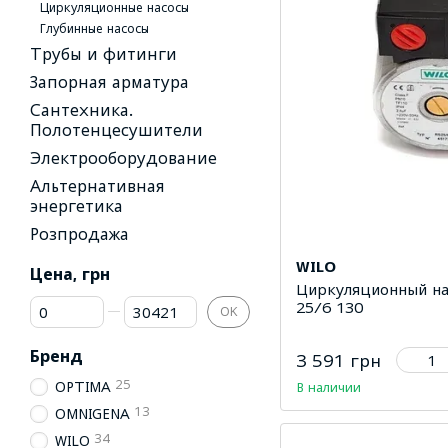
Циркуляционные насосы
Глубинные насосы
Трубы и фитинги
Запорная арматура
Сантехника.
Полотенцесушители
Электрооборудование
Альтернативная
энергетика
Розпродажа
WILO
Цена, грн
Циркуляционный нас
От Цена, грн
До Цена, грн
25/6 130
OK
Бренд
3 591 грн
25
OPTIMA
В наличии
13
OMNIGENA
34
WILO