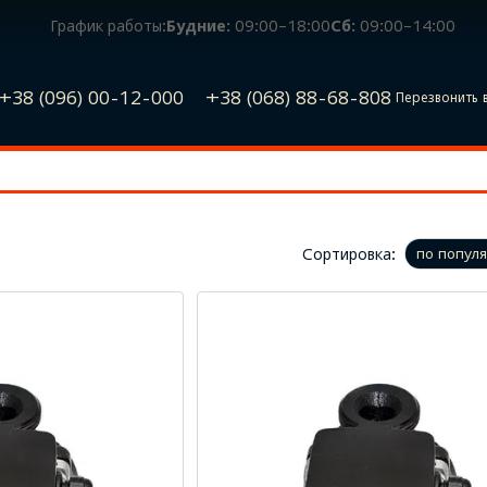
График работы:
Будние:
09:00–18:00
Сб:
09:00–14:00
+38 (096) 00-12-000
+38 (068) 88-68-808
Перезвонить 
Сортировка:
по попул