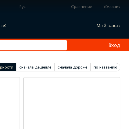
Рус
Сравнение
Желания
Мой заказ
вам?
Вход
ярности
сначала дешевле
сначала дороже
по названию