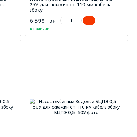
ль
25У для скважин от 110 мм кабель
збоку
6 598 грн
В наличии