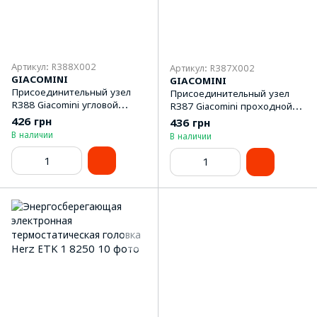
Артикул: R388X002
Артикул: R387X002
GIACOMINI
GIACOMINI
Присоединительный узел
Присоединительный узел
R388 Giacomini угловой
R387 Giacomini проходной
3/4Fx3/4E
3/4Fx3/4E
426 грн
436 грн
В наличии
В наличии