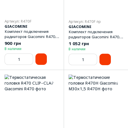
Артикул: R470F
Артикул: R470F пр
GIACOMINI
GIACOMINI
Комплект подключения
Комплект подключения
радиаторов Giacomini R470F
радиаторов Giacomini R470F
угловой
прямой
900 грн
1 052 грн
(R470X001+R401X133+R14X
(R470X001+R402X133+R15X
В наличии
В наличии
033)
033)