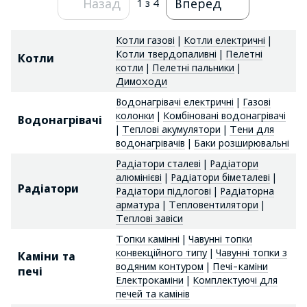
Назад
Вперед
1
з 4
Котли газові
|
Котли електричні
|
Котли твердопаливні
|
Пелетні
Котли
котли
|
Пелетні пальники
|
Димоходи
Водонагрівачі електричні
|
Газові
колонки
|
Комбіновані водонагрівачі
Водонагрівачі
|
Теплові акумулятори
|
Тени для
водонагрівачів
|
Баки розширювальні
Радіатори сталеві
|
Радіатори
алюмінієві
|
Радіатори біметалеві
|
Радіатори
Радіатори підлогові
|
Радіаторна
арматура
|
Тепловентилятори
|
Теплові завіси
Топки камінні
|
Чавунні топки
конвекційного типу
|
Чавунні топки з
Каміни та
водяним контуром
|
Печі-каміни
печі
Електрокаміни
|
Комплектуючі для
печей та камінів