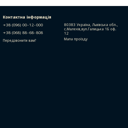
Контактна інформація
+38 (096) 00-12-000
80383 Україна, Львівська обл.,
с.Малехів,вул.Галицька 1Б оф.
+38 (068) 88-68-808
12
Мапа проїзду
Передзвонити вам?