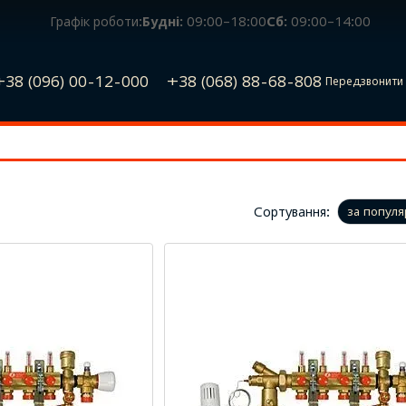
Графік роботи:
Будні:
09:00–18:00
Сб:
09:00–14:00
+38 (096) 00-12-000
+38 (068) 88-68-808
Передзвонити 
Сортування:
за популя