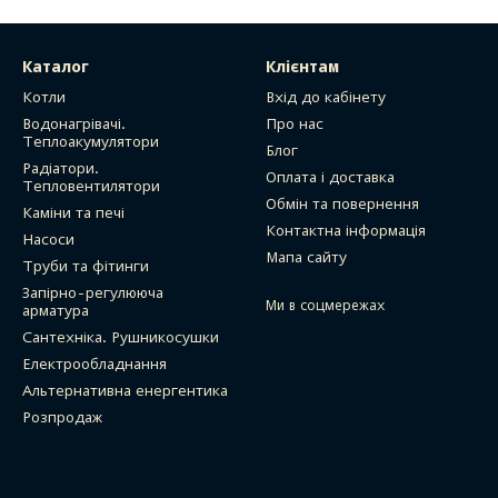
Каталог
Клієнтам
Котли
Вхід до кабінету
Водонагрівачі.
Про нас
Теплоакумулятори
Блог
Радіатори.
Оплата і доставка
Тепловентилятори
Обмін та повернення
Каміни та печі
Контактна інформація
Насоси
Мапа сайту
Труби та фітинги
Запірно-регулююча
Ми в соцмережах
арматура
Сантехніка. Рушникосушки
Електрообладнання
Альтернативна енергентика
Розпродаж