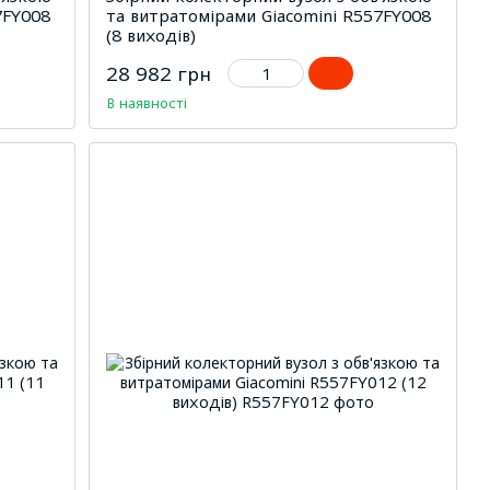
7FY008
та витратомірами Giacomini R557FY008
(8 виходів)
28 982 грн
В наявності