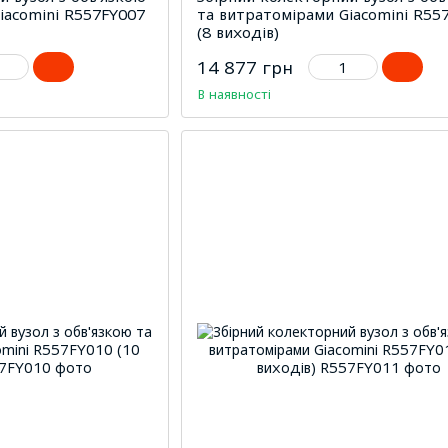
iacomini R557FY007
та витратомірами Giacomini R55
(8 виходів)
14 877 грн
В наявності