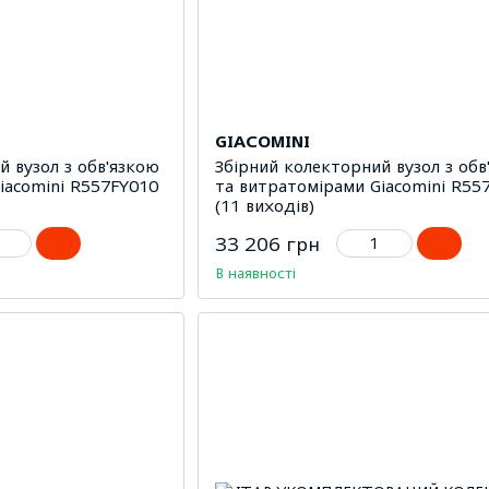
GIACOMINI
й вузол з обв'язкою
Збірний колекторний вузол з обв
iacomini R557FY010
та витратомірами Giacomini R55
(11 виходів)
33 206 грн
В наявності