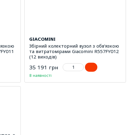
GIACOMINI
'язкою
Збірний колекторний вузол з обв'язкою
7FY011
та витратомірами Giacomini R557FY012
(12 виходів)
35 191 грн
В наявності