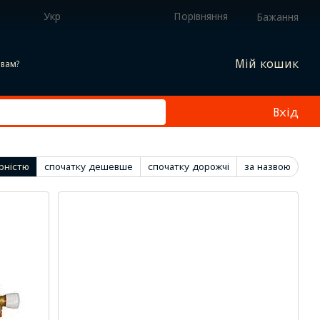
Укр
Порівняння
Бажання
Мій кошик
вам?
Вхід
рністю
спочатку дешевше
спочатку дорожчі
за назвою