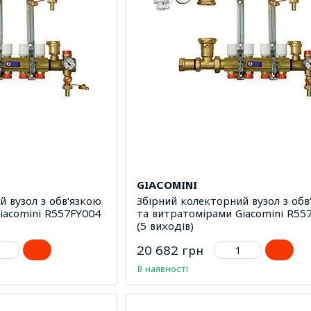
GIACOMINI
й вузол з обв'язкою
Збірний колекторний вузол з обв
iacomini R557FY004
та витратомірами Giacomini R55
(5 виходів)
20 682 грн
В наявності