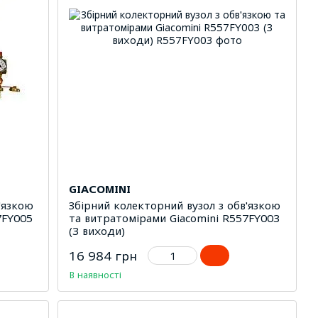
GIACOMINI
'язкою
Збірний колекторний вузол з обв'язкою
7FY005
та витратомірами Giacomini R557FY003
(3 виходи)
16 984 грн
В наявності