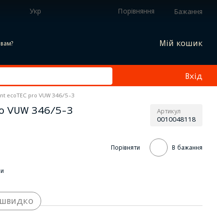
Укр
Порівняння
Бажання
Мій кошик
вам?
Вхід
ant ecoTEC pro VUW 346/5-3
pro VUW 346/5-3
Артикул
0010048118
Порівняти
В бажання
ки
 швидко