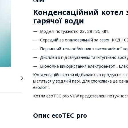
Опис
Конденсаційний котел 
гарячої води
Моделі потужністю 23, 28 і 35 кВт.
Середній за опалювальний за сезон ККД 10
Первинний теплообмінник з високоякісної нер
Дисплей з підсвічуванням та інтуїтивно зро
Економне використання електроенергії. Еле
Конденсаційні котли відбирають з продуктів зг
міститься у водяній парі. Для споживача це озн
екології.
Котли ecoTEC pro VUW представлені потужностя
Опис ecoTEC pro