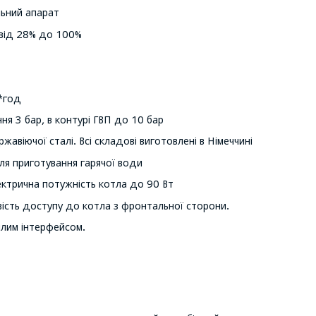
льний апарат
від 28% до 100%
*год
ня 3 бар, в контурі ГВП до 10 бар
жавіючої сталі. Всі складові виготовлені в Німеччині
я приготування гарячої води
ектрична потужність котла до 90 Вт
ість доступу до котла з фронтальної сторони.
мілим інтерфейсом.