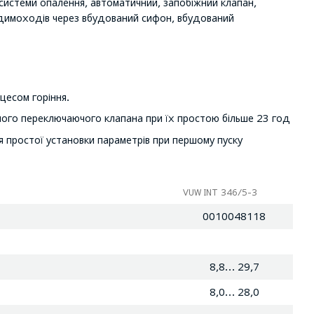
системи опалення, автоматичний, запобіжний клапан,
 димоходів через вбудований сифон, вбудований
цесом горіння.
тного переключаючого клапана при їх простою більше 23 год
я простої установки параметрів при першому пуску
VUW INT 346/5-3
0010048118
8,8… 29,7
8,0… 28,0