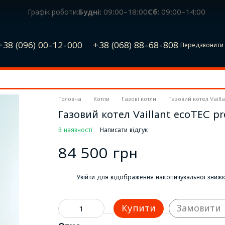
Графік роботи:
Будні:
09:00–18:00
Сб:
09:00–14:00
+38 (096) 00-12-000
+38 (068) 88-68-808
Передзвонити 
Головна
Котли
Газові котли
Газовий котел Vaill
Газовий котел Vaillant ecoTEC 
В наявності
Написати відгук
84 500 грн
%
Увійти
для відображення накопичувальної зниж
Купити
Замовити