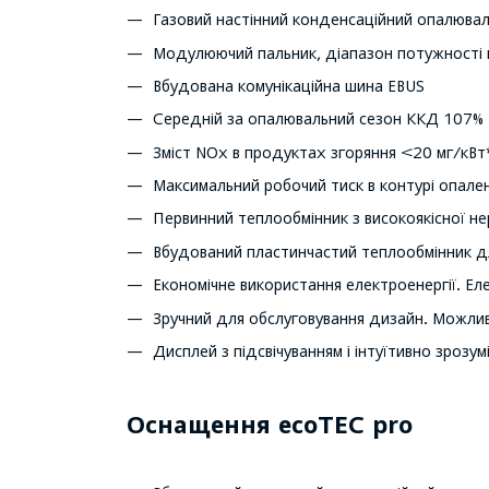
Газовий настінний конденсаційний опалюва
Модулюючий пальник, діапазон потужності 
Вбудована комунікаційна шина EBUS
Середній за опалювальний сезон ККД 107%
Зміст NОx в продуктах згоряння <20 мг/кВт
Максимальний робочий тиск в контурі опален
Первинний теплообмінник з високоякісної нер
Вбудований пластинчастий теплообмінник дл
Економічне використання електроенергії. Ел
Зручний для обслуговування дизайн. Можлив
Дисплей з підсвічуванням і інтуїтивно зрозу
Оснащення ecoTEC pro