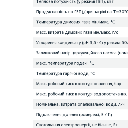
Теплова потужність (у режимі ГВП), кВт
Продуктивність по ГВП),(при нагріві на Т=30°С
Температура димових газів мін/макс, °С
Масс. витрата димових газів мін/макс, г/с
Утворення конденсату (pH 3,5-4) у режимі 50
Залишковий напір циркуляційного насоса (номі
Макс. температура подачі, °С
Температура гарячої води, °С
Макс. робочий тиск в контурі опалення, бар
Макс. робочий тиск в контурі водопостачання,
Номінальна. витрата опалювальної води, л/ч
Підключення до електромережі, В / Гц
Споживання електроенергії, не більше, Вт