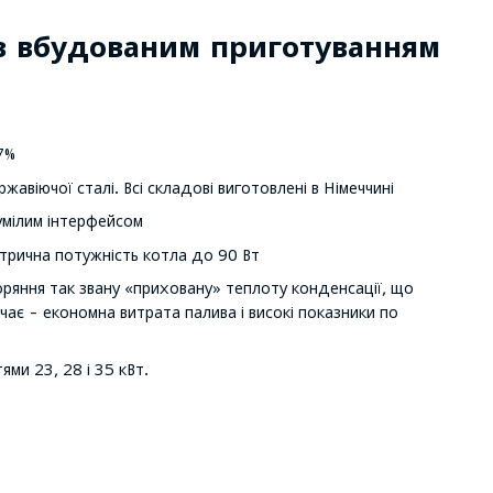
з вбудованим приготуванням
7%
жавіючої сталі. Всі складові виготовлені в Німеччині
зумілим інтерфейсом
ктрична потужність котла до 90 Вт
оряння так звану «приховану» теплоту конденсації, що
ачає - економна витрата палива і високі показники по
ми 23, 28 і 35 кВт.