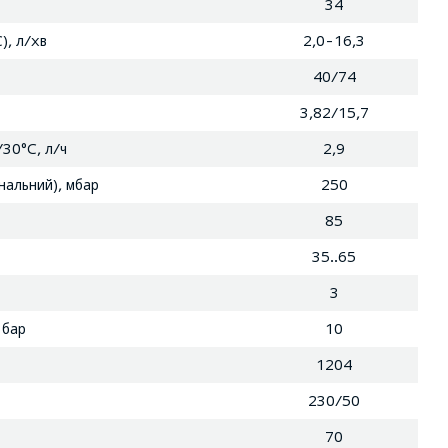
34
), л/хв
2,0-16,3
40/74
3,82/15,7
/30°С, л/ч
2,9
нальний), мбар
250
85
35..65
3
 бар
10
1204
230/50
70