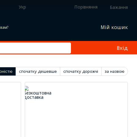
Укр
Порівняння
Бажання
Мій кошик
вам?
Вхід
рністю
спочатку дешевше
спочатку дорожчі
за назвою