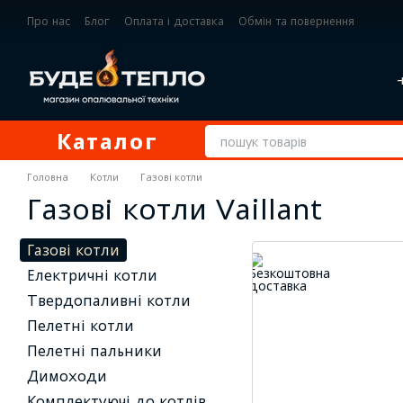
Перейти до основного контенту
Про нас
Блог
Оплата і доставка
Обмін та повернення
Контактна інформація
Каталог
Головна
Котли
Газові котли
Газові котли Vaillant
Газові котли
Електричні котли
Твердопаливні котли
Пелетні котли
Пелетні пальники
Димоходи
Комплектуючі до котлів