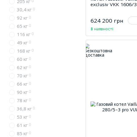
0
205 кг
exclusiv VKK 1606/3
0
30,4 кг
0
92 кг
624 200 грн
0
65 кг
В наявності
0
116 кг
0
49 кг
0
168 кг
0
60 кг
0
62 кг
0
70 кг
0
66 кг
0
90 кг
0
78 кг
0
36,8 кг
0
53 кг
0
61 кг
0
85 кг