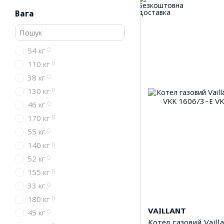
Вага
0
54 кг
0
110 кг
0
38 кг
0
130 кг
0
46 кг
0
170 кг
0
55 кг
0
140 кг
0
52 кг
0
155 кг
0
33 кг
0
180 кг
VAILLANT
0
45 кг
Котел газовий Vaill