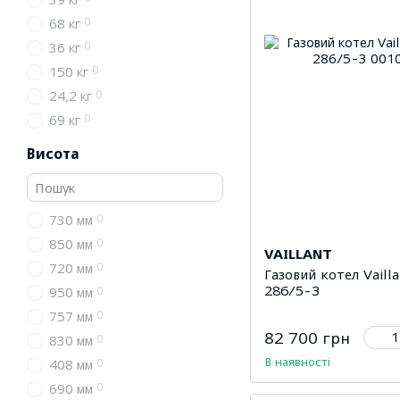
0
68 кг
0
36 кг
0
150 кг
0
24,2 кг
0
69 кг
Висота
0
730 мм
0
850 мм
VAILLANT
0
720 мм
Газовий котел Vaill
286/5-3
0
950 мм
0
757 мм
82 700 грн
0
830 мм
В наявності
0
408 мм
0
690 мм