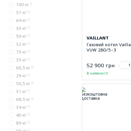
0
100 кг
0
57 кг
0
64 кг
0
30 кг
0
59 кг
VAILLANT
0
32 кг
Газовий котел Vaill
VUW 280/5-3
0
75 кг
0
35 кг
52 900 грн
0
66,5 кг
В наявності
0
29 кг
0
50,5 кг
0
31 кг
0
68,5 кг
0
34 кг
0
40 кг
0
89 кг
0
39 кг