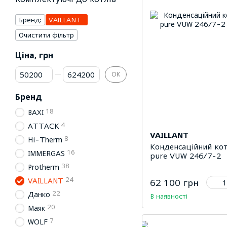
Бренд:
VAILLANT
Очистити фільтр
Ціна, грн
Від Ціна, грн
До Ціна, грн
ОК
Бренд
18
BAXI
4
ATTACK
VAILLANT
8
Hi-Therm
Конденсаційний коте
16
IMMERGAS
pure VUW 246/7-2
38
Protherm
24
VAILLANT
62 100 грн
22
Данко
В наявності
20
Маяк
7
WOLF