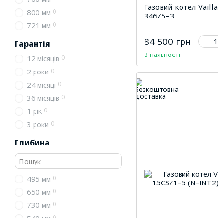
Газовий котел Vaill
0
800 мм
346/5-3
0
721 мм
84 500 грн
Гарантія
В наявності
0
12 місяців
0
2 роки
0
24 місяці
0
36 місяців
0
1 рік
0
3 роки
Глибина
0
495 мм
0
650 мм
0
730 мм
0