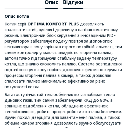
Опис
Відгуки
Опис котла
Котли серії
OPTIMA KOMFORT PLUS
дозволяють
спалювати штиб, вугілля і деревину в напівавтоматичному
режимі. Електронний блок керування з інноваційним PID-
регулятором забезпечує подачу повітря за допомогою
вентилятора в зону горіння в строго потрібній кількості, тим
самим контролер управляє швидкістю згоряння палива,
автоматично підтримуючи стабільну задану температуру
котла, що значно економить паливо. Система розподіленої
подачі повітря в зону горіння дозволяє ефективно керувати
процесом згоряння палива в камері, а також дозволяє
спалювати паливо максимально ефективно за різної
потужності котла.
Багатоступінчастий теплообмінник котла забирає тепло
димових газів, тим самим забезпечуючи ККД до 80%, а
зовнішнє оздоблення котла, обладнане ефективною
теплоізоляцією, робить процес роботи з котлом безпечним.
Зручні похилі дверцята для завантаження палива, а також
об'ємна камера згоряння дозволяють зручно обслуговувати