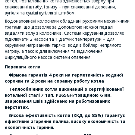
котел. Розпалювання котла здійснюється зверху при
спалюванні штибу, і знизу - при спалюванні деревини,
вугілля та суміші вугілля зі штибом.
Водонаповнені колосники обладнані рухомими механічними
гратами, що дозволяє за допомогою ножної педалі
видаляти золу з колосників. Система керування дозволяє
підключати 2 насоси та 1 датчик температури - для
керування нагріванням гарячої води в бойлері непрямого
нагріву, а також для включення та відключення
циркуляційного насоса системи опалення.
Переваги котла
Фірмова гарантія 4 роки на герметичність водяної
сорочки та 2 роки на справну роботу котла
Теплообмінник котла виконаний з сертифікованої
котельної сталі / тип. P265GH/товщиною 6 мм.
Зварювання швів здійснено на роботизованих
верстатах.
Висока ефективність котла (ККД до 85%) гарантує
ефективне згоряння палива, високу економічність та
екологічність горіння.