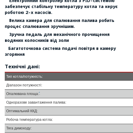
Електронний контролер котла з PID-системою
забезпечує стабільну температуру котла та керує
роботою 2-х насосів.
Велика камера для спалювання палива робить
процес спалювання зручнішим.
Зручна педаль для механічного прочищення
водяних колосників від золи
Багатоточкова система подачі повітря в камеру
згоряння
Технічні дані:
Тип котла/потужність:
Діапазон потужності:
*
Опалювана площа:
Одноразове завантаження палива:
Оптимальний ККД:
Робоча температура котла:
Тяга димоходу: