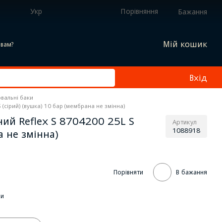
Укр
Порівняння
Бажання
Мій кошик
вам?
Вхід
вальні баки
(сірий) (вушка) 10 бар (мембрана не змінна)
ий Reflex S 8704200 25L S
Артикул
1088918
а не змінна)
Порівняти
В бажання
ки