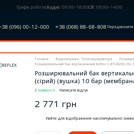
Графік роботи:
Будні:
09:00–18:00
Сб:
09:00–14:00
+38 (096) 00-12-000
+38 (068) 88-68-808
Передзвонити 
Головна
Водонагрівачі. Теплоакумулятори
Розширю
Розширювальний бак вертикальний Reflex S 8704200 25L S 
Розширювальний бак вертикальн
(сірий) (вушка) 10 бар (мембран
В наявності
Написати відгук
2 771 грн
%
Увійти
для відображення накопичувальної зниж