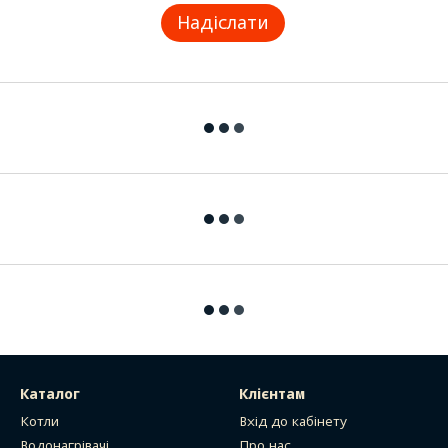
Надіслати
Каталог
Клієнтам
Котли
Вхід до кабінету
Водонагрівачі.
Про нас