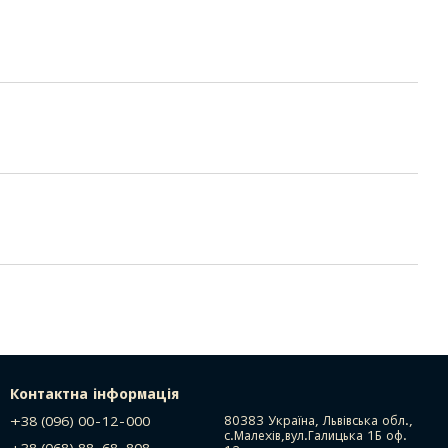
Контактна інформація
+38 (096) 00-12-000
80383 Україна, Львівська обл.,
с.Малехів,вул.Галицька 1Б оф.