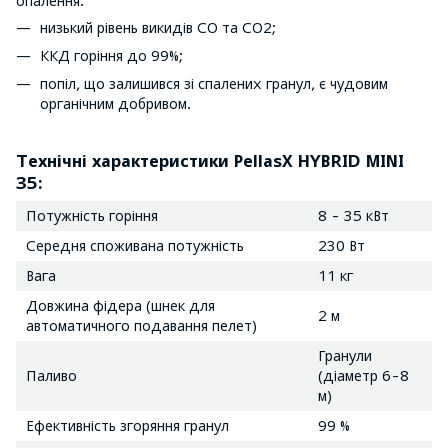
опалення:
низький рівень викидів CO та CO2;
ККД горіння до 99%;
попіл, що залишився зі спалених гранул, є чудовим
органічним добривом.
Технічні характеристики PellasX HYBRID MINI
35:
Потужність горіння
8 - 35 кВт
Середня споживана потужність
230 Вт
Вага
11 кг
Довжина фідера (шнек для
2 м
автоматичного подавання пелет)
Гранули
Паливо
(діаметр 6-8
м)
Ефективність згоряння гранул
99 %