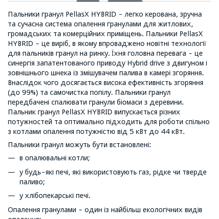
Пальники гранул PellasX HYBRID - легко керована, зручна
та сучасна система опалення гранулами для житлових,
громадських та комерційних приміщень. Пальники PellasX
HYBRID - це виріб, в якому впроваджено новітні технології
для пальників гранул на ринку. Їхня головна перевага - це
синергія запатентованого приводу Hybrid drive з двигуном і
зовнішнього шнека із змішувачем палива в камері згоряння.
Внаслідок чого досягається висока ефективність згоряння
(до 99%) та самочистка попілу. Пальники гранул
передбачені спалювати гранули біомаси з деревини.
Пальник гранул PellasX HYBRID випускається різних
потужностей та оптимально підходить для роботи спільно
з котлами опалення потужністю від 5 кВт до 44 кВт.
Пальники гранул можуть бути встановлені:
в опалювальні котли;
у будь-які печі, які використовують газ, рідке чи тверде
паливо;
у хлібопекарські печі.
Опалення гранулами - один із найбільш екологічних видів