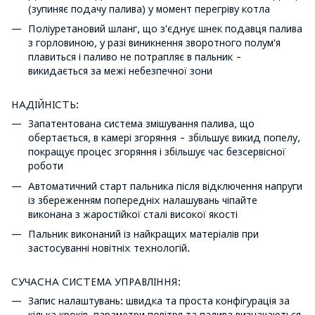
(зупиняє подачу палива) у момент перегріву котла
Поліуретановий шланг, що з'єднує шнек подавця палива
з горловиною, у разі виникнення зворотного полум'я
плавиться і паливо не потрапляє в пальник -
викидається за межі небезпечної зони
НАДІЙНІСТЬ:
Запатентована система змішування палива, що
обертається, в камері згоряння - збільшує викид попелу,
покращує процес згоряння і збільшує час безсервісної
роботи
Автоматичний старт пальника після відключення напруги
із збереженням попередніх налашувань чіпайте
виконана з жаростійкої сталі високої якості
Пальник виконаний із найкращих матеріалів при
застосуванні новітніх технологій.
СУЧАСНА СИСТЕМА УПРАВЛІННЯ:
Запис налаштувань: швидка та проста конфігурація за
кілька кроків, параметри повітря та палива визначаються