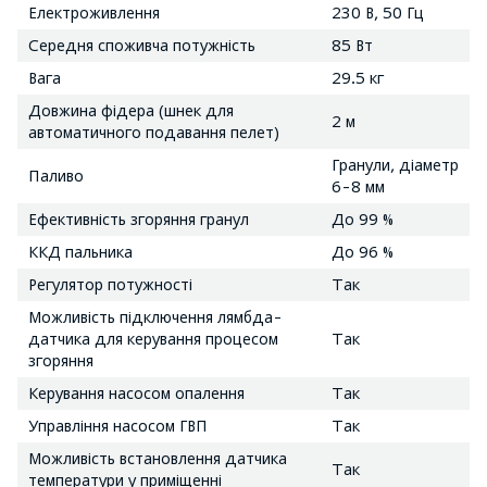
Електроживлення
230 В, 50 Гц
Середня споживча потужність
85 Вт
Вага
29.5 кг
Довжина фідера (шнек для
2 м
автоматичного подавання пелет)
Гранули, діаметр
Паливо
6-8 мм
Ефективність згоряння гранул
До 99 %
ККД пальника
До 96 %
Регулятор потужності
Так
Можливість підключення лямбда-
датчика для керування процесом
Так
згоряння
Керування насосом опалення
Так
Управління насосом ГВП
Так
Можливість встановлення датчика
Так
температури у приміщенні