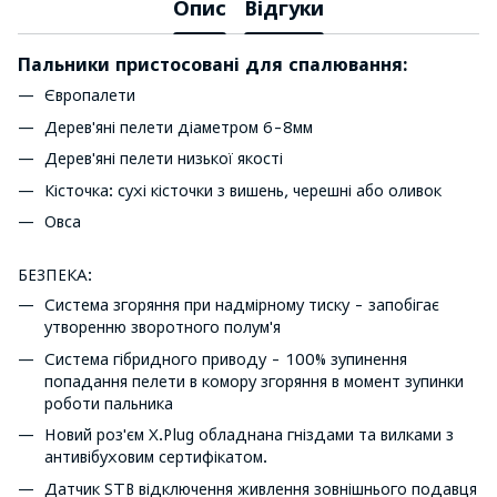
Опис
Відгуки
Пальники пристосовані для спалювання:
Європалети
Дерев'яні пелети діаметром 6-8мм
Дерев'яні пелети низької якості
Кісточка: сухі кісточки з вишень, черешні або оливок
Овса
БЕЗПЕКА:
Система згоряння при надмірному тиску - запобігає
утворенню зворотного полум'я
Система гібридного приводу - 100% зупинення
попадання пелети в комору згоряння в момент зупинки
роботи пальника
Новий роз'єм X.Plug обладнана гніздами та вилками з
антивібуховим сертифікатом.
Датчик STB відключення живлення зовнішнього подавця