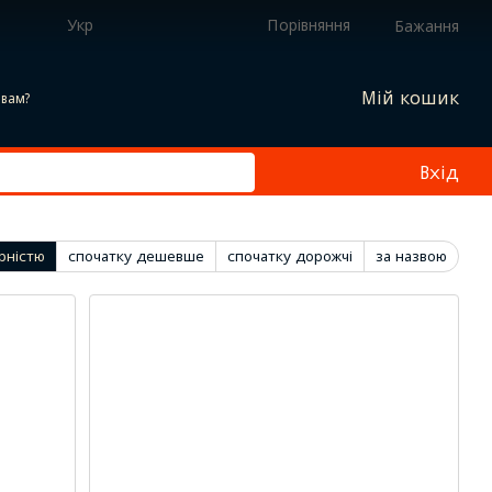
Укр
Порівняння
Бажання
Мій кошик
вам?
Вхід
рністю
спочатку дешевше
спочатку дорожчі
за назвою