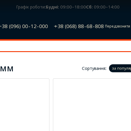
Графік роботи:
Будні:
09:00–18:00
Сб:
09:00–14:00
+38 (096) 00-12-000
+38 (068) 88-68-808
Передзвонити 
 мм
Сортування:
за популя