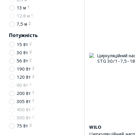
1
13 м
0
12.8 м
2
7,5 м
Потужність
2
15 Вт
3
30 Вт
2
56 Вт
2
190 Вт
2
120 Вт
0
90 Вт
1
200 Вт
1
305 Вт
0
450 Вт
0
500 Вт
3
75 Вт
WILO
Циркуляційний насо