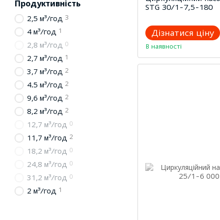
Продуктивність
STG 30/1-7,5-180
3
2,5 м³/год
1
4 м³/год
Дізнатися ціну
0
2,8 м³/год
В наявності
1
2,7 м³/год
2
3,7 м³/год
2
4.5 м³/год
2
9,6 м³/год
2
8,2 м³/год
0
12,7 м³/год
2
11,7 м³/год
0
18,2 м³/год
0
24,8 м³/год
0
31,2 м³/год
1
2 м³/год