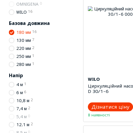
0
OMNIGENA
16
WILO
Базова довжина
16
180 мм
7
130 мм
2
220 мм
1
250 мм
1
280 мм
Напір
WILO
1
4 м
Циркуляційний насо
D 30/1-6
6
6 м
2
10,8 м
Дізнатися ціну
2
7,4 м
В наявності
0
5,4 м
2
12.1 м
0
8,5 м