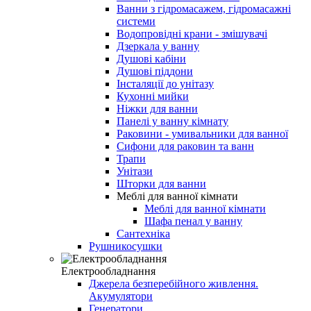
Ванни з гідромасажем, гідромасажні
системи
Водопровідні крани - змішувачі
Дзеркала у ванну
Душові кабіни
Душові піддони
Інсталяції до унітазу
Кухонні мийки
Ніжки для ванни
Панелі у ванну кімнату
Раковини - умивальники для ванної
Сифони для раковин та ванн
Трапи
Унітази
Шторки для ванни
Меблі для ванної кімнати
Меблі для ванної кімнати
Шафа пенал у ванну
Сантехніка
Рушникосушки
Електрообладнання
Джерела безперебійного живлення.
Акумулятори
Генератори