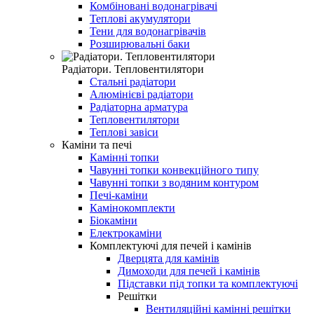
Комбіновані водонагрівачі
Теплові акумулятори
Тени для водонагрівачів
Розширювальні баки
Радіатори. Тепловентилятори
Стальні радіатори
Алюмінієві радіатори
Радіаторна арматура
Тепловентилятори
Теплові завіси
Каміни та печі
Камінні топки
Чавунні топки конвекційного типу
Чавунні топки з водяним контуром
Печі-каміни
Камінокомплекти
Біокаміни
Електрокаміни
Комплектуючі для печей і камінів
Дверцята для камінів
Димоходи для печей і камінів
Підставки під топки та комплектуючі
Решітки
Вентиляційні камінні решітки