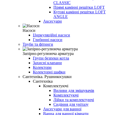
CLASSIC
Прямі камінні решітки LOFT
Кутові камінні решітки LOFT
ANGLE
Аксесуари
Насоси
Циркуляційні насоси
Глибинні насоси
Труби та фітинги
Запірно-регулююча арматура
Групи безпеки котла
Захисні клапани
Колектори
Колекторні шафки
Сантехніка. Рушникосушки
Сантехніка
Комплектуючі
Виливи для змішувачів
Комплектуючі
Лійки та комплектуючі
Сидіння для унітазу
Аксесуари для ванної
Ванна для ванної кімнати