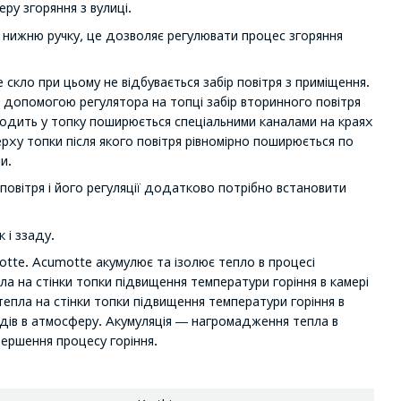
ру згоряння з вулиці.
ез нижню ручку, це дозволяє регулювати процес згоряння
 скло при цьому не відбувається забір повітря з приміщення.
а допомогою регулятора на топці забір вторинного повітря
одить у топку поширюється спеціальними каналами на краях
ерху топки після якого повітря рівномірно поширюється по
и.
овітря і його регуляції додатково потрібно встановити
 і ззаду.
tte. Acumotte акумулює та ізолює тепло в процесі
ла на стінки топки підвищення температури горіння в камері
тепла на стінки топки підвищення температури горіння в
кидів в атмосферу. Акумуляція ― нагромадження тепла в
авершення процесу горіння.