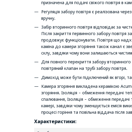
призначена для подачі свіжого повітря в каме
Регуляція забору повітря є реалізована чер
вручну.
Забір вторинного повітря відповідає за чисте
Після закриття первинного забору повітря з
продовжує функціонувати. Повітря що надх
каміна до камери згоряння також канал є зв
склу, завдяки чому вони залишаються чистим
Для повного перекриття забору вторинного п
повітряний клапан на трубі забору повітря.
Димохід може бути підключений як вгорі, так
Камера згоряння викладена керамікою Acumo
згоряння. Ізоляція - обмеження передачі теп
спалювання, Ізоляція - обмеження передачі 
камері, завдяки чому зменшується емісія ви
процесі горіння та повільна віддача після з
Характеристики: