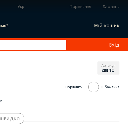
Укр
Порівняння
Бажання
Мій кошик
вам?
Вхід
Артикул
ZIBI 12
Порівняти
В бажання
ки
 швидко