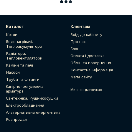
Каталог
Клієнтам
Котли
Вхід до кабінету
Водонагрівачі.
Про нас
Теплоакумулятори
Блог
Радіатори.
Оплата і доставка
Тепловентилятори
Обмін та повернення
Каміни та печі
Контактна інформація
Насоси
Мапа сайту
Труби та фітинги
Запірно-регулююча
Ми в соцмережах
арматура
Сантехніка. Рушникосушки
Електрообладнання
Альтернативна енергентика
Розпродаж