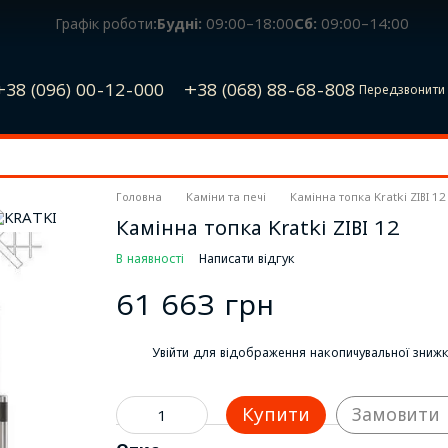
Графік роботи:
Будні:
09:00–18:00
Сб:
09:00–14:00
+38 (096) 00-12-000
+38 (068) 88-68-808
Передзвонити 
Головна
Каміни та печі
Камінна топка Kratki ZIBI 12
Камінна топка Kratki ZIBI 12
В наявності
Написати відгук
61 663 грн
%
Увійти
для відображення накопичувальної зниж
Купити
Замовити