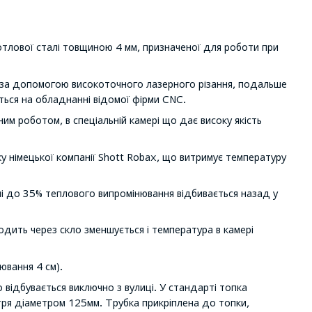
котлової сталі товщиною 4 мм, призначеної для роботи при
ь за допомогою високоточного лазерного різання, подальше
ться на обладнанні відомої фірми CNC.
м роботом, в спеціальній камері що дає високу якість
 німецької компанії Shott Robax, що витримує температуру
печі до 35% теплового випромінювання відбивається назад у
одить через скло зменшується і температура в камері
ювання 4 см).
о відбувається виключно з вулиці. У стандарті топка
ря діаметром 125мм. Трубка прикріплена до топки,