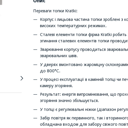
Опис
Переваги топки Kratki:
Корпус і лицьова частина топки зроблені з 
високих температурних режимах.
Сталеві елементи топки фірма Kratki робит
згинання сталевих елементів топки проводи
Зварювання корпусу проводиться зварювальни
зварювальних швів.
У дверях вмонтовано жароміцну склокераміку
до 800°C.
У процесі експлуатації в камінній топці чи 
камеру згоряння.
Результат: енергія випромінювання, що прох
згоряння значно збільшується.
У топці є регулювальні ніжки (діапазон регул
Забір повітря як первинного, так і вторинног
обладнана входом для забору свіжого повіт