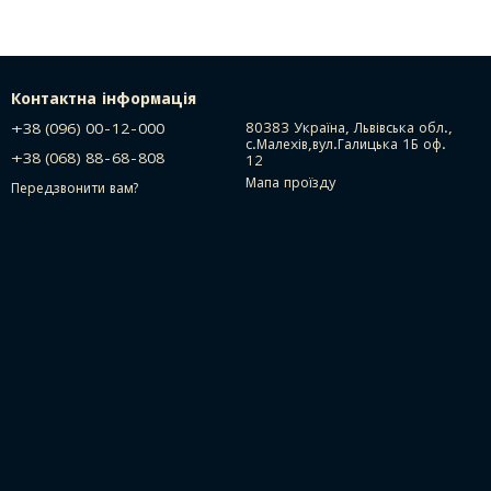
Контактна інформація
+38 (096) 00-12-000
80383 Україна, Львівська обл.,
с.Малехів,вул.Галицька 1Б оф.
+38 (068) 88-68-808
12
Мапа проїзду
Передзвонити вам?