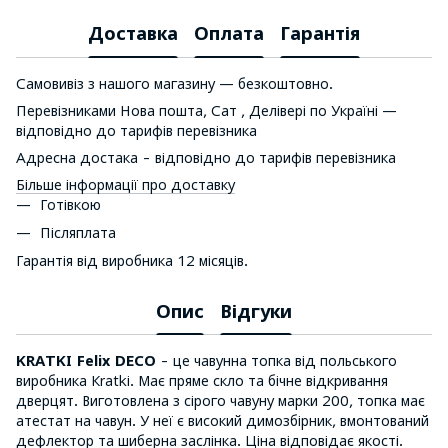
Доставка
Оплата
Гарантія
Самовивіз з нашого магазину — безкоштовно.
Перевізниками Нова пошта, Сат , Делівері по Україні —
відповідно до тарифів перевізника
Адресна достака - відповідно до тарифів перевізника
Більше інформації про доставку
Готівкою
Післяплата
Гарантія від виробника 12 місяців.
Опис
Відгуки
KRATKI Felix DECO
- це чавунна топка від польського
виробника Кratki. Має пряме скло та бічне відкривання
дверцят. Виготовлена з сірого чавуну марки 200, топка має
атестат на чавун. У неї є високий димозбірник, вмонтований
дефлектор та шиберна заслінка. Ціна відповідає якості.