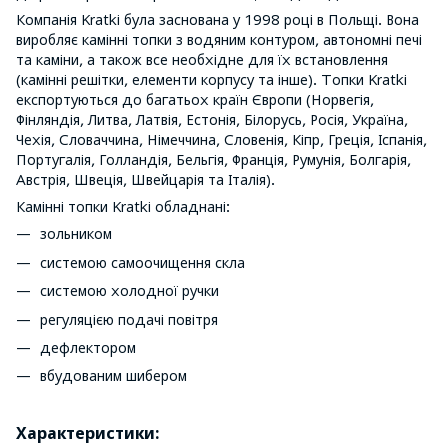
Компанія Kratki була заснована у 1998 році в Польщі. Вона
виробляє камінні топки з водяним контуром, автономні печі
та каміни, а також все необхідне для їх встановлення
(камінні решітки, елементи корпусу та інше). Топки Kratki
експортуються до багатьох країн Європи (Норвегія,
Фінляндія, Литва, Латвія, Естонія, Білорусь, Росія, Україна,
Чехія, Словаччина, Німеччина, Словенія, Кіпр, Греція, Іспанія,
Португалія, Голландія, Бельгія, Франція, Румунія, Болгарія,
Австрія, Швеція, Швейцарія та Італія).
Камінні топки Kratki обладнані:
зольником
системою самоочищення скла
системою холодної ручки
регуляцією подачі повітря
дефлектором
вбудованим шибером
Характеристики: