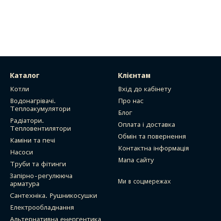
Каталог
Клієнтам
Котли
Вхід до кабінету
Водонагрівачі.
Про нас
Теплоакумулятори
Блог
Радіатори.
Оплата і доставка
Тепловентилятори
Обмін та повернення
Каміни та печі
Контактна інформація
Насоси
Мапа сайту
Труби та фітинги
Запірно-регулююча
Ми в соцмережах
арматура
Сантехніка. Рушникосушки
Електрообладнання
Альтернативна енергентика