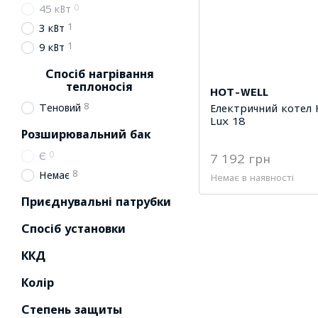
0
45 кВт
1
3 кВт
1
9 кВт
Спосіб нагрівання
теплоносія
HOT-WELL
8
Електричний котел 
Теновий
Lux 18
Розширювальний бак
0
Є
7 192 грн
8
Немає
Немає в наявності
Приєднувальні патрубки
Спосіб установки
ККД
Колір
Степень защиты