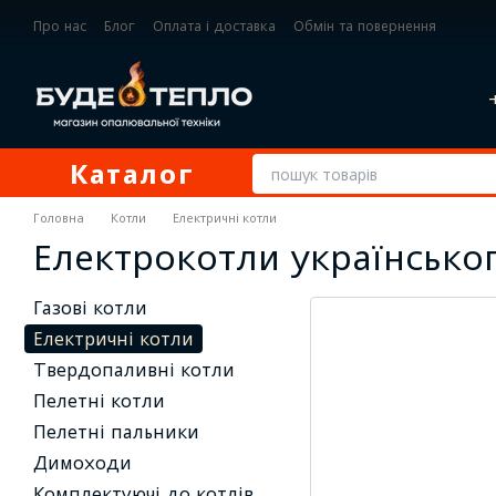
Перейти до основного контенту
Про нас
Блог
Оплата і доставка
Обмін та повернення
Контактна інформація
Каталог
Головна
Котли
Електричні котли
Електрокотли українсько
Газові котли
Електричні котли
Твердопаливні котли
Пелетні котли
Пелетні пальники
Димоходи
Комплектуючі до котлів