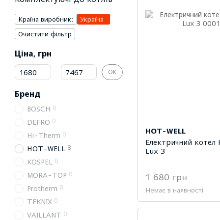
Країна виробник:
Україна
Очистити фільтр
Ціна, грн
Від Ціна, грн
До Ціна, грн
ОК
Бренд
0
BOSCH
0
DEFRO
HOT-WELL
0
Hi-Therm
Електричний котел 
8
HOT-WELL
Lux 3
0
KOSPEL
0
MORA-TOP
1 680 грн
0
Protherm
Немає в наявності
0
TEKNIX
0
VAILLANT