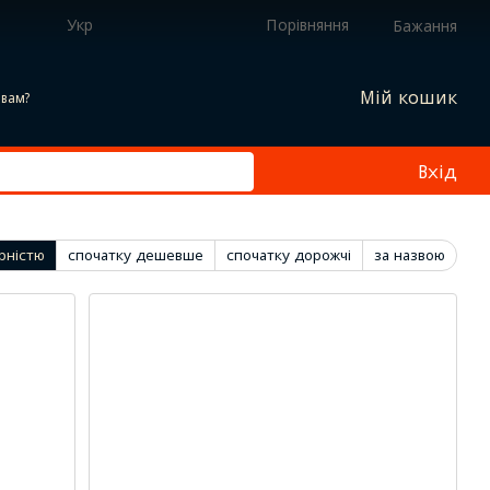
Укр
Порівняння
Бажання
Мій кошик
вам?
Вхід
рністю
спочатку дешевше
спочатку дорожчі
за назвою