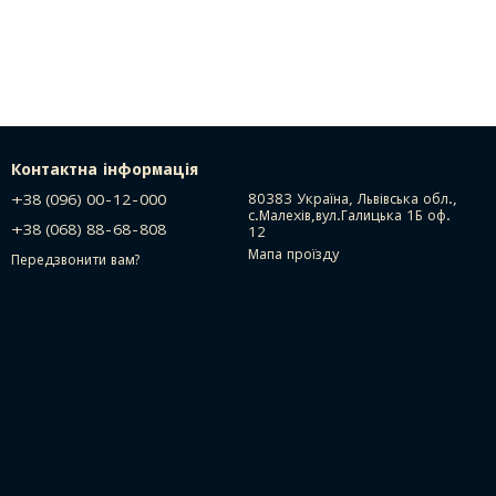
Контактна інформація
+38 (096) 00-12-000
80383 Україна, Львівська обл.,
с.Малехів,вул.Галицька 1Б оф.
+38 (068) 88-68-808
12
Мапа проїзду
Передзвонити вам?