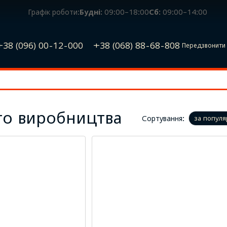
Графік роботи:
Будні:
09:00–18:00
Сб:
09:00–14:00
+38 (096) 00-12-000
+38 (068) 88-68-808
Передзвонити 
го виробництва
Сортування:
за популя