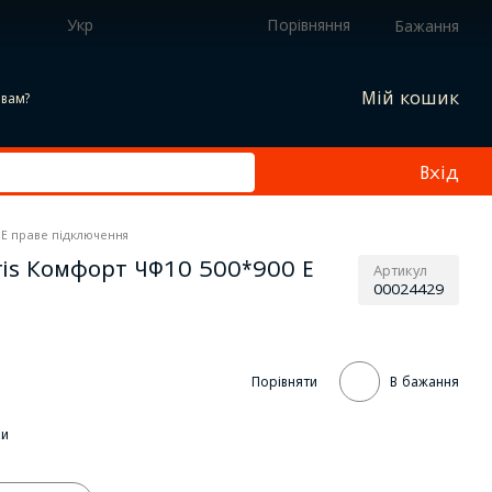
Укр
Порівняння
Бажання
Мій кошик
вам?
Вхід
Е праве підключення
is Комфорт ЧФ10 500*900 Е
Артикул
00024429
Порівняти
В бажання
ки