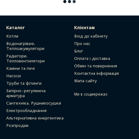
Каталог
Клієнтам
Котли
Вхід до кабінету
Водонагрівачі.
Про нас
Теплоакумулятори
Блог
Радіатори.
Оплата і доставка
Тепловентилятори
Обмін та повернення
Каміни та печі
Контактна інформація
Насоси
Мапа сайту
Труби та фітинги
Запірно-регулююча
Ми в соцмережах
арматура
Сантехніка. Рушникосушки
Електрообладнання
Альтернативна енергентика
Розпродаж