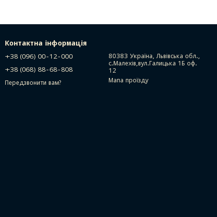
Контактна інформація
+38 (096) 00-12-000
80383 Україна, Львівська обл.,
с.Малехів,вул.Галицька 1Б оф.
+38 (068) 88-68-808
12
Мапа проїзду
Передзвонити вам?