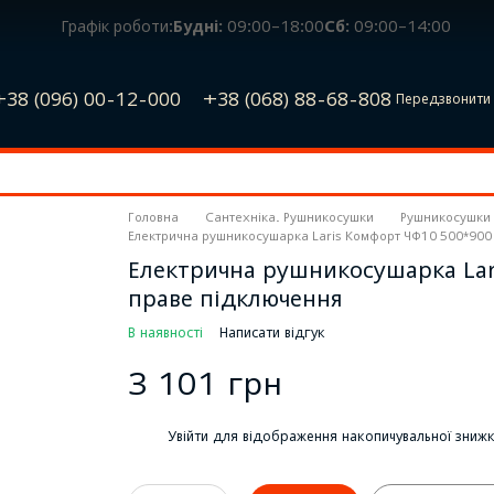
Графік роботи:
Будні:
09:00–18:00
Сб:
09:00–14:00
+38 (096) 00-12-000
+38 (068) 88-68-808
Передзвонити 
Головна
Сантехніка. Рушникосушки
Рушникосушки
Електрична рушникосушарка Laris Комфорт ЧФ10 500*900 
Електрична рушникосушарка Lar
праве підключення
В наявності
Написати відгук
3 101 грн
%
Увійти
для відображення накопичувальної зниж