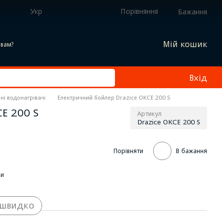
Укр
Порівняння
Бажання
Мій кошик
вам?
Вхід
ні водонагрівачі
Електричний бойлер Drazice OKСE 200 S
СE 200 S
Артикул
Drazice OKСE 200 S
Порівняти
В бажання
ки
 швидко