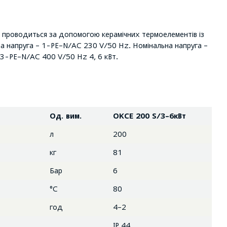
ди проводиться за допомогою керамічних термоелементів із
на напруга – 1-PE–N/AC 230 V/50 Hz. Номінальна напруга –
3-PE–N/AC 400 V/50 Hz 4, 6 кВт.
Од. вим.
OKCE 200 S/3–6кВт
л
200
кг
81
Бар
6
°C
80
год
4–2
IP 44