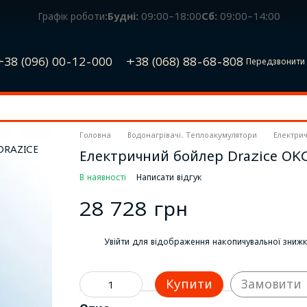
Графік роботи:
Будні:
09:00–18:00
Сб:
09:00–14:00
+38 (096) 00-12-000
+38 (068) 88-68-808
Передзвонити 
Головна
Водонагрівачі. Теплоакумулятори
Електрич
Електричний бойлер Drazice OK
В наявності
Написати відгук
28 728 грн
%
Увійти
для відображення накопичувальної зниж
Купити
Замовити