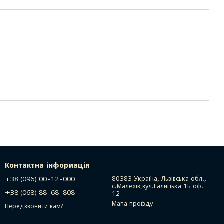
Контактна інформація
+38 (096) 00-12-000
80383 Україна, Львівська обл.,
с.Малехів,вул.Галицька 1Б оф.
+38 (068) 88-68-808
12
Мапа проїзду
Передзвонити вам?