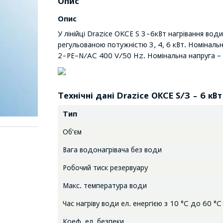
Опис
Опис
У лінійці Drazice OKCE S 3-6кВт нагрівання во
регульованою потужністю 3, 4, 6 кВт. Номіналь
2-PE–N/AC 400 V/50 Hz. Номінальна напруга – 
Технічні дані Drazice ОКСE S/3 - 6 кВт
Тип
Об'єм
Вага водонагрівача без води
Робочий тиск резервуару
Макс. температура води
Час нагріву води ел. енергією з 10 °C до 60 °C
Коеф. ел. безпеки