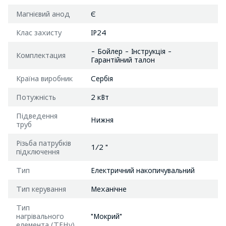
Магнієвий анод
Є
Клас захисту
IP24
- Бойлер - Інструкція -
Комплектация
Гарантійний талон
Країна виробник
Сербія
Потужність
2 кВт
Підведення
Нижня
труб
Різьба патрубків
1/2 "
підключення
Тип
Електричний накопичувальний
Тип керування
Механічне
Тип
нагрівального
"Мокрий"
елемента (ТЕНу)