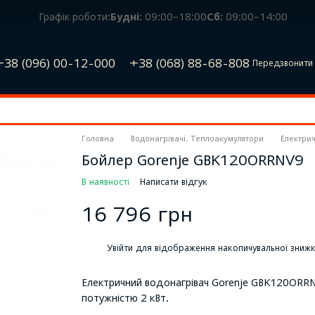
Графік роботи:
Будні:
09:00–18:00
Сб:
09:00–14:00
+38 (096) 00-12-000
+38 (068) 88-68-808
Передзвонити 
Головна
Водонагрівачі. Теплоакумулятори
Електрич
Бойлер Gorenje GBK120ORRNV9
В наявності
Написати відгук
16 796 грн
%
Увійти
для відображення накопичувальної зниж
Eлектричний водонагрівач Gorenje GBK120ORRNV
потужністю 2 кВт.