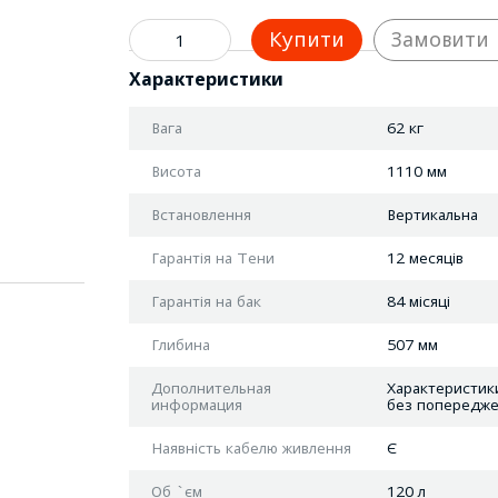
Купити
Замовити
Характеристики
Вага
62 кг
Висота
1110 мм
Встановлення
Вертикальна
Гарантія на Тени
12 месяців
Гарантія на бак
84 місяці
Глибина
507 мм
Дополнительная
Характеристики
информация
без попередже
Наявність кабелю живлення
Є
Об `єм
120 л