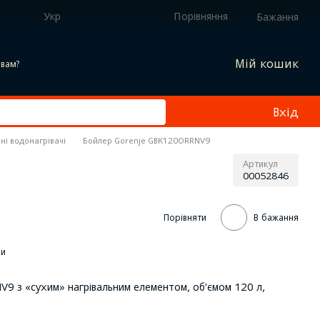
Укр
Порівняння
Бажання
Мій кошик
вам?
Вхід
ні водонагрівачі
Бойлер Gorenje GBK120ORRNV9
Артикул
00052846
Порівняти
В бажання
ки
9 з «сухим» нагрівальним елементом, об'ємом 120 л,