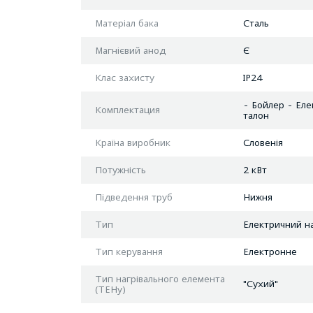
Матеріал бака
Сталь
Магнієвий анод
Є
Клас захисту
IP24
- Бойлер - Еле
Комплектация
талон
Країна виробник
Словенія
Потужність
2 кВт
Підведення труб
Нижня
Тип
Електричний н
Тип керування
Електронне
Тип нагрівального елемента
"Сухий"
(ТЕНу)