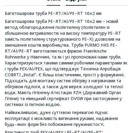
Багатошарова труба PE-RT/Al/PE-RT 16x2 мм
Багатошарова труба PE-RT/Al/PE-RT 16x2 мм – новий
метод облагородження поліетилену (поліетилен зі
збільшеною витривалюстю на високу температуру PE-RT
замість поліетилену структурованого PE-X) дозволив на
зменшення коштів виробництва. Труби PURMO HKS PE-
RT/Al/PE-RT виготовляються фірмою Fraenkische
Rohrwerke у Німеччині, та як і усі пропоновані нами труби.
Характеризуються такими самими робочими параметрами як
і труби PEX/Al/PEX, що підтверджує Технічна Апробація
COBRTI „Instal”. Є більш еластичними, прості у формуванні.
Підходить для монтажу систем обігріву з нагрівачами та
обігрівом підлоги, а також для мереж холодної та теплої
води. Мають гігієнічну Атестацію PZH (Державний Орган
Гігієни) та німецький сертифікат DVGW при застосуванні у
системах із питною водою.
Найважливішою, дуже суттєвою перевагою підчас
експлуатації є можливість вигинання руками, надавання
будь-яких форм без побоювання пружинистості.
Властивості труб PEX/Al/PEX i PE-RT/Al/PE-RT: