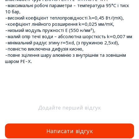
-максимальні робочі параметри - температура 95°C і тиск
10 бар,
-високий коефіцієнт теплопровідності λ=0,45 Вт/(mK),
-коефіцієнт лінійного розширення k=0,025 мм/mK,
-низький модуль пружності E (550 н/мм²),
-малий опір течії води – абсолютна шорсткість k=0,007 мм
-мінімальний радіус згину r=5xd, (з пружиною 2,5xd),
-повністю виключена дифузія кисню,
-повне зцілення шару алюмінію з внутрішнім та зовнішнім
шаром PE-X.
Додайте перший відгук
Написати відгук