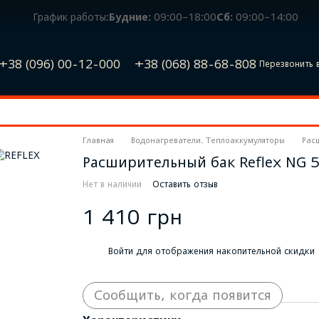
График работы:
Будние:
09:00–18:00
Сб:
09:00–14:00
+38 (096) 00-12-000
+38 (068) 88-68-808
Перезвонить 
Главная
Водонагреватели. Теплоаккумуляторы
Рас
Расширительный бак Reflex NG 5
Нет в наличии
Оставить отзыв
1 410 грн
%
Войти
для отображения накопительной скидки
Сообщить, когда появится