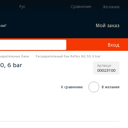
Рус
Сравнение
Желания
Мой заказ
вам?
Вход
ширительные баки
Расширительный бак Reflex NG 50, 6 bar
0, 6 bar
Артикул
00023100
К сравнению
В желания