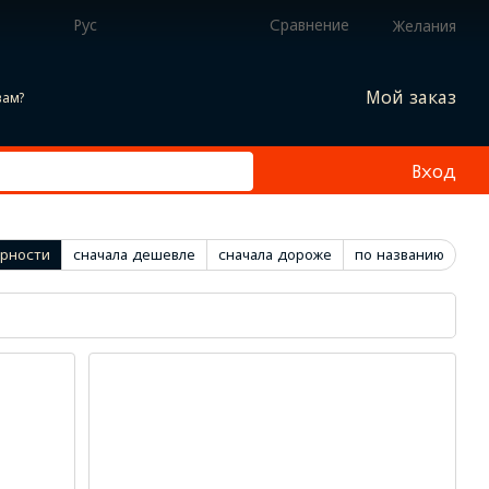
Рус
Сравнение
Желания
Мой заказ
вам?
Вход
ярности
сначала дешевле
сначала дороже
по названию