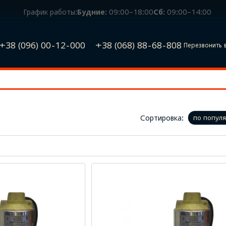
График работы:
Будние:
09:00–18:00
Сб:
09:00–14:00
+38 (096) 00-12-000
+38 (068) 88-68-808
Перезвонить 
Сортировка:
по попул