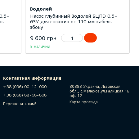
Водолей
0,5-
Насос глубинный Водолей БЦПЭ 0,5-
ль
63У для скважин от 110 мм кабель
збоку
9 600 грн
В наличии
Контактная информация
+38 (096) 00-12-000
80383 Украина, Львовская
обл., с.Малехов,ул.Галицкая 1Б
+38 (068) 88-68-808
оф. 12
Карта проезда
Перезвонить вам?