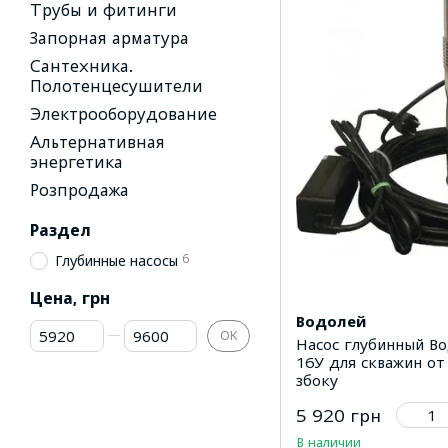
Трубы и фитинги
Запорная арматура
Сантехника.
Полотенцесушители
Электрооборудование
Альтернативная
энергетика
Розпродажа
Раздел
6
Глубинные насосы
Цена, грн
Водолей
От Цена, грн
До Цена, грн
OK
Насос глубинный В
16У для скважин от
збоку
5 920 грн
В наличии