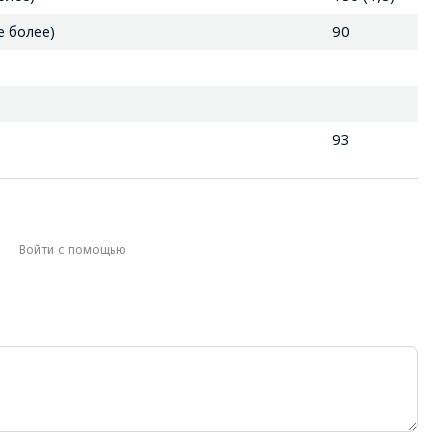
е более)
90
93
Войти с помощью