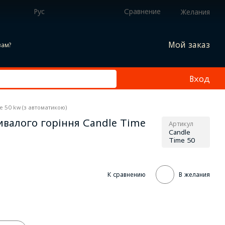
Рус
Сравнение
Желания
Мой заказ
вам?
Вход
e 50 kw (з автоматикою)
валого горіння Candle Time
Артикул
Candle
Time 50
К сравнению
В желания