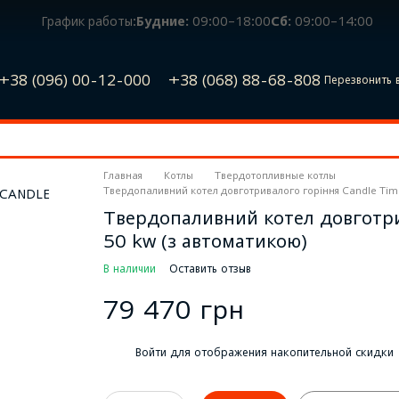
График работы:
Будние:
09:00–18:00
Сб:
09:00–14:00
+38 (096) 00-12-000
+38 (068) 88-68-808
Перезвонить 
Главная
Котлы
Твердотопливные котлы
Твердопаливний котел довготривалого горіння Candle Tim
Твердопаливний котел довготри
50 kw (з автоматикою)
В наличии
Оставить отзыв
79 470 грн
%
Войти
для отображения накопительной скидки