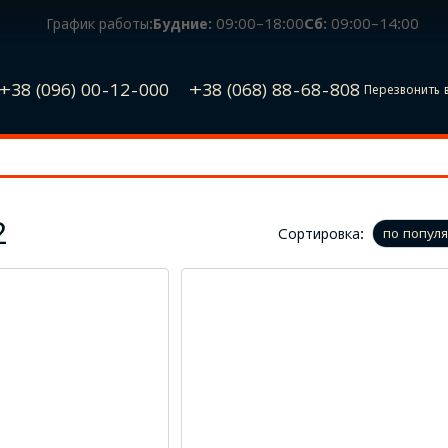
График работы:
Будние:
09:00–18:00
Сб:
09:00–14:00
+38 (096) 00-12-000
+38 (068) 88-68-808
Перезвонить 
2
Сортировка:
по попул