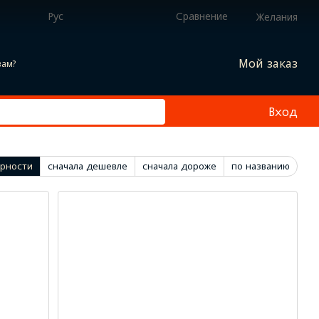
Рус
Сравнение
Желания
Мой заказ
вам?
Вход
ярности
сначала дешевле
сначала дороже
по названию