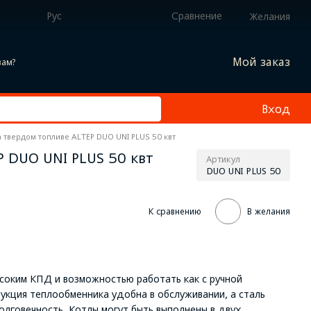
Рус
Сравнение
Желания
Мой заказ
вам?
Вход
а твердом топливе ALTEP DUO UNI PLUS 50 квт
 DUO UNI PLUS 50 квт
Артикул
DUO UNI PLUS 50
К сравнению
В желания
ысоким КПД и возможностью работать как с ручной
рукция теплообменника удобна в обслуживании, а сталь
говечность. Котлы могут быть выполнены в двух