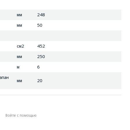
мм
248
мм
50
см2
452
мм
250
м
6
апан
мм
20
Войти с помощью