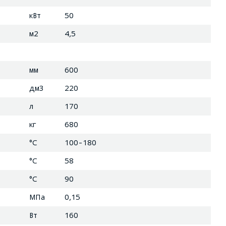
кВт
50
м2
4,5
мм
600
дм3
220
л
170
кг
680
°C
100-180
°C
58
°C
90
МПа
0,15
Вт
160