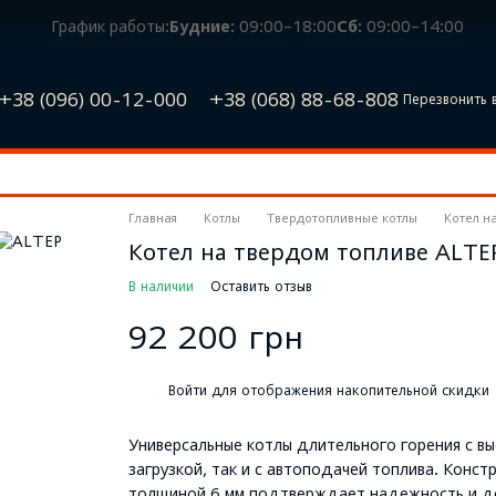
График работы:
Будние:
09:00–18:00
Сб:
09:00–14:00
+38 (096) 00-12-000
+38 (068) 88-68-808
Перезвонить 
Главная
Котлы
Твердотопливные котлы
Котел н
Котел на твердом топливе ALTEP
В наличии
Оставить отзыв
92 200 грн
%
Войти
для отображения накопительной скидки
Универсальные котлы длительного горения с в
загрузкой, так и с автоподачей топлива. Конст
толщиной 6 мм подтверждает надежность и дол