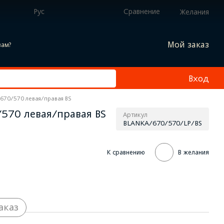
Рус
Сравнение
Желания
Мой заказ
вам?
Вход
670/570 левая/правая BS
570 левая/правая BS
Артикул
BLANKA/670/570/LP/BS
К сравнению
В желания
аказ