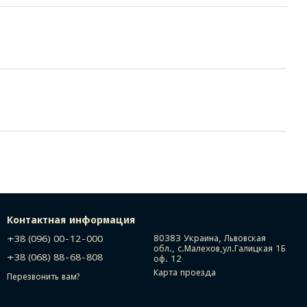
Контактная информация
+38 (096) 00-12-000
80383 Украина, Львовская
обл., с.Малехов,ул.Галицкая 1Б
+38 (068) 88-68-808
оф. 12
Карта проезда
Перезвонить вам?