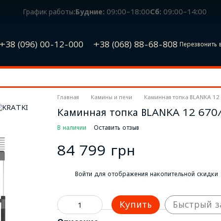
График работы:
Будние:
09:00–18:00
Сб:
09:00–14:00
+38 (096) 00-12-000
+38 (068) 88-68-808
Перезвонить 
Главная
Камины и печи
Каминная топка BLANKA 12 
Каминная топка BLANKA 12 670/
В наличии
Оставить отзыв
84 799 грн
%
Войти
для отображения накопительной скидки
Купить
Быстрый з