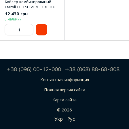
Бойлер комбинированый
Ferroli FE 150 VEMT/RE DX
6М_0,4 м2_1,5 кВт R
12 430 грн
В наличии
+38 (096) 00-12-000
+38 (068) 88-68-808
Контактная информация
Полная версия сайта
Карта сайта
© 2026
Укр
Рус