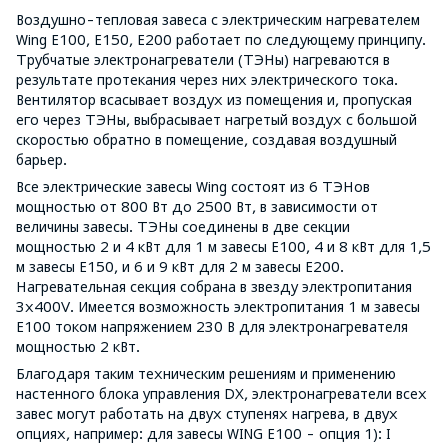
Воздушно-тепловая завеса с электрическим нагревателем
Wing E100, E150, E200 работает по следующему принципу.
Трубчатые электронагреватели (ТЭНы) нагреваются в
результате протекания через них электрического тока.
Вентилятор всасывает воздух из помещения и, пропуская
его через ТЭНы, выбрасывает нагретый воздух с большой
скоростью обратно в помещение, создавая воздушный
барьер.
Все электрические завесы Wing состоят из 6 ТЭНов
мощностью от 800 Вт до 2500 Вт, в зависимости от
величины завесы. ТЭНы соединены в две секции
мощностью 2 и 4 кВт для 1 м завесы E100, 4 и 8 кВт для 1,5
м завесы E150, и 6 и 9 кВт для 2 м завесы E200.
Нагревательная секция собрана в звезду электропитания
3x400V. Имеется возможность электропитания 1 м завесы
E100 током напряжением 230 В для электронагревателя
мощностью 2 кВт.
Благодаря таким техническим решениям и применению
настенного блока управления DX, электронагреватели всех
завес могут работать на двух ступенях нагрева, в двух
опциях, например: для завесы WING Е100 - опция 1): I