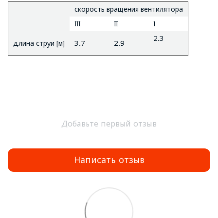
скорость вращения вентилятора
III
II
I
2.3
длина струи [м]
3.7
2.9
Добавьте первый отзыв
Написать отзыв