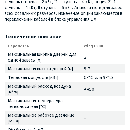
ступень нагрева - 2 кВт, II - ступень - 4 кВт, опция 2): I
ступень - 4 кВт, II ступень - 6 кВт. Аналогично и для завес
всех остальных размеров. Изменение опций заключается в
переключении кабелей в блоке управления DX.
Техническое описание
Параметры
Wing E200
Максимальная ширина дверей для
2
одной завесы [м]
Максимальная высота дверей [м]
3,7
Тепловая мощность [кВт]
6/15 или 9/15
Максимальный расход воздуха
4450
[м³/ч]
Максимальная температура
-
теплоносителя [°C]
Максимальное рабочее давление
-
[MПa]
Объём воды [дм³]
-