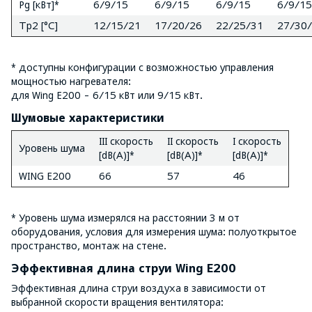
Pg [кВт]*
6/9/15
6/9/15
6/9/15
6/9/15
Tp2 [°C]
12/15/21
17/20/26
22/25/31
27/30
* доступны конфигурации с возможностью управления
мощностью нагревателя:
для Wing E200 - 6/15 кВт или 9/15 кВт.
Шумовые характеристики
III скорость
II скорость
I скорость
Уровень шума
[dB(A)]*
[dB(A)]*
[dB(A)]*
WING E200
66
57
46
* Уровень шума измерялся на расстоянии 3 м от
оборудования, условия для измерения шума: полуоткрытое
пространство, монтаж на стене.
Эффективная длина струи Wing E200
Эффективная длина струи воздуха в зависимости от
выбранной скорости вращения вентилятора: