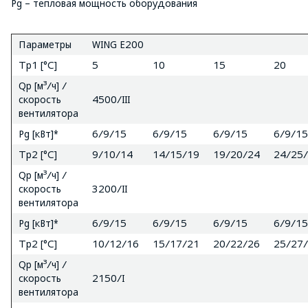
Pg – тепловая мощность оборудования
Параметры
WING E200
Tp1 [°C]
5
10
15
20
Qp [м³/ч] /
скорость
4500/III
вентилятора
Pg [кВт]*
6/9/15
6/9/15
6/9/15
6/9/15
Tp2 [°C]
9/10/14
14/15/19
19/20/24
24/25
Qp [м³/ч] /
скорость
3200/II
вентилятора
Pg [кВт]*
6/9/15
6/9/15
6/9/15
6/9/15
Tp2 [°C]
10/12/16
15/17/21
20/22/26
25/27
Qp [м³/ч] /
скорость
2150/I
вентилятора