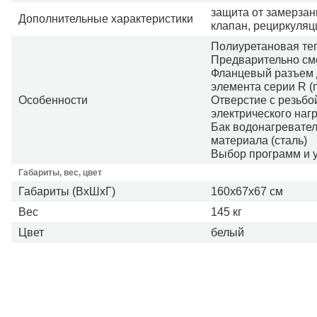
защита от замерзан
Дополнительные характеристики
клапан, рециркуляц
Полиуретановая те
Предварительно см
Фланцевый разъем д
элемента серии R (
Особенности
Отверстие с резьбо
электрического наг
Бак водонагревател
материала (сталь)
Выбор программ и 
Габариты, вес, цвет
Габариты (ВхШхГ)
160х67х67 см
Вес
145 кг
Цвет
белый
Подробнее:
http://b