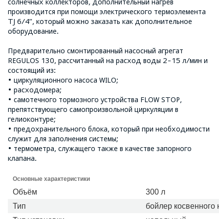
солнечных коллекторов, дополнительный нагрев
производится при помощи электрического термоэлемента
TJ 6/4”, который можно заказать как дополнительное
оборудование.
Предварительно смонтированный насосный агрегат
REGULOS 130, рассчитанный на расход воды 2-15 л/мин и
состоящий из:
• циркуляционного насоса WILO;
• расходомера;
• самотечного тормозного устройства FLOW STOP,
препятствующего самопроизвольной циркуляции в
гелиоконтуре;
• предохранительного блока, который при необходимости
служит для заполнения системы;
• термометра, служащего также в качестве запорного
клапана.
Подробнее:
http://bt.rozetka.com.ua/3268398/p3268398/
Основные характеристики
Объём
300 л
Тип
бойлер косвенного 