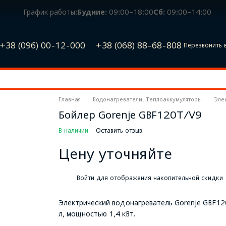
График работы:
Будние:
09:00–18:00
Сб:
09:00–14:00
+38 (096) 00-12-000
+38 (068) 88-68-808
Перезвонить 
Главная
Водонагреватели. Теплоаккумуляторы
Эле
Бойлер Gorenje GBF120T/V9
В наличии
Оставить отзыв
Цену уточняйте
%
Войти
для отображения накопительной скидки
Электрический водонагреватель Gorenje GBF12
л, мощностью 1,4 кВт.