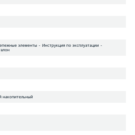
епежные элементы - Инструкция по эксплуатации -
талон
й накопительный
й