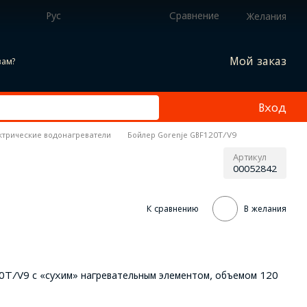
Рус
Сравнение
Желания
Мой заказ
вам?
Вход
ктрические водонагреватели
Бойлер Gorenje GBF120T/V9
Артикул
00052842
К сравнению
В желания
0T/V9 с «сухим» нагревательным элементом, объемом 120