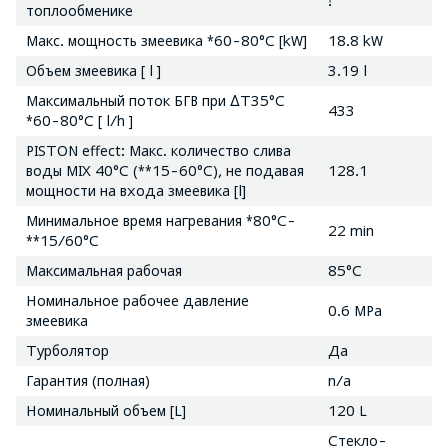
!
топлообменике
Макс. мощность змеевика *60-80°C [kW]
18.8 kW
Объем змеевика [ l ]
3.19 l
Максимальный поток БГВ при ∆T35°C
433
*60-80°C [ l/h ]
PISTON effect: Макс. количество слива
воды MIX 40°C (**15-60°C), не подавая
128.1
мощности на входа змеевика [l]
Минимальное время нагревания *80°C-
22 min
**15/60°C
Максимальная рабочая
85°C
Номинальное рабочее давление
0.6 MPa
змеевика
Турболятор
Да
Гарантия (полная)
n/a
Номинальный объем [L]
120 L
Стекло-