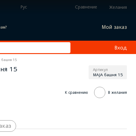
Рус
Сравнение
Желания
Мой заказ
вам?
Вход
A башня 15
шня 15
Артикул
MAJA башня 15
К сравнению
В желания
аказ