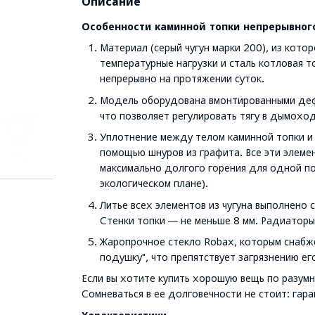
Описание
Особенности каминной топки непрерывног
Материал (серый чугун марки 200), из кото
температурные нагрузки и сталь котловая 
непрерывно на протяжении суток.
Модель оборудована вмонтированными дефл
что позволяет регулировать тягу в дымоход
Уплотнение между телом каминной топки и 
помощью шнуров из графита. Все эти элем
максимально долгого горения для одной пор
экологическом плане).
Литье всех элементов из чугуна выполнено 
Стенки топки ― не меньше 8 мм. Радиаторы
Жаропрочное стекло Robax, которым снабже
подушку", что препятствует загрязнению ег
Если вы хотите купить хорошую вещь по разумн
Сомневаться в ее долговечности не стоит: гар