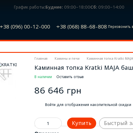
График работы:
Будние:
09:00–18:00
Сб:
09:00–14:00
+38 (096) 00-12-000
+38 (068) 88-68-808
Перезвонить 
Главная
Камины и печи
Каминная топка Kratki MAJ
Каминная топка Kratki MAJA ба
В наличии
Оставить отзыв
86 646 грн
%
Войти
для отображения накопительной скидки
Купить
Быстрый з