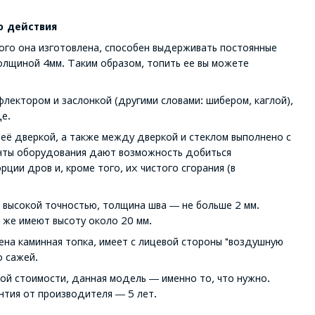
о действия
рого она изготовлена, способен выдерживать постоянные
толщиной 4мм. Таким образом, топить ее вы можете
ектором и заслонкой (другими словами: шибером, каглой),
е.
её дверкой, а также между дверкой и стеклом выполнено с
енты оборудования дают возможность добиться
ции дров и, кроме того, их чистого сгорания (в
с высокой точностью, толщина шва ― не больше 2 мм.
 же имеют высоту около 20 мм.
на каминная топка, имеет с лицевой стороны "воздушную
о сажей.
ой стоимости, данная модель ― именно то, что нужно.
антия от производителя ― 5 лет.