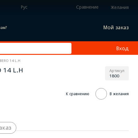
Рус
Сравнение
Желания
Мой заказ
вам?
Вход
BERO 14 L.H
 14 L.H
Артикул
1800
К сравнению
В желания
аказ