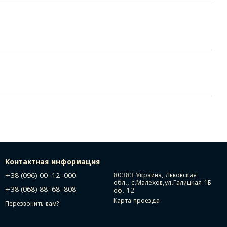
Контактная информация
+38 (096) 00-12-000
80383 Украина, Львовская
обл., с.Малехов,ул.Галицкая 1Б
+38 (068) 88-68-808
оф. 12
Карта проезда
Перезвонить вам?