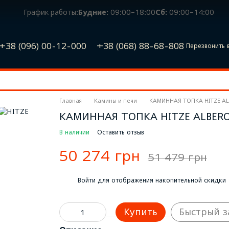
График работы:
Будние:
09:00–18:00
Сб:
09:00–14:00
+38 (096) 00-12-000
+38 (068) 88-68-808
Перезвонить 
Главная
Камины и печи
КАМИННАЯ ТОПКА HITZE AL
КАМИННАЯ ТОПКА HITZE ALBERO
В наличии
Оставить отзыв
50 274 грн
51 479 грн
%
Войти
для отображения накопительной скидки
Купить
Быстрый з