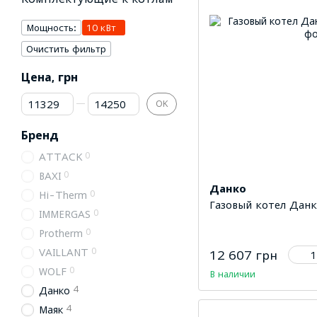
Мощность:
10 кВт
Очистить фильтр
Цена, грн
От Цена, грн
До Цена, грн
OK
Бренд
0
ATTACK
0
BAXI
Данко
0
Hi-Therm
Газовый котел Дан
0
IMMERGAS
0
Protherm
0
VAILLANT
12 607 грн
0
WOLF
В наличии
4
Данко
4
Маяк