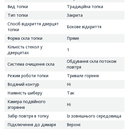
Вид топки
Традиційна топка
Тип топки
Закрита
Спосіб відкриття дверцят
Бокове відкриття
топки
Форма скла топки
Пряме
Кількість стекол у
1
дверцятах
Обдування скла потоком
Система очищення скла
повітря
Режим роботи топки
Тривале горіння
Водяний контур
Ні
Наявність шиберу
Так
Камера подвійного
Ні
згоряння
Забір повітря в топку
Із зовнішнього середовища
Підключення до димаря
Верхнє