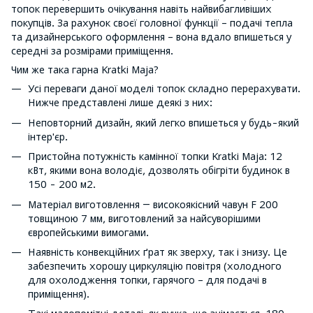
топок перевершить очікування навіть найвибагливіших
покупців. За рахунок своєї головної функції – подачі тепла
та дизайнерського оформлення – вона вдало впишеться у
середні за розмірами приміщення.
Чим же така гарна Kratki Maja?
Усі переваги даної моделі топок складно перерахувати.
Нижче представлені лише деякі з них:
Неповторний дизайн, який легко впишеться у будь-який
інтер'єр.
Пристойна потужність камінної топки Kratki Maja: 12
кВт, якими вона володіє, дозволять обігріти будинок в
150 - 200 м2.
Матеріал виготовлення ― високоякісний чавун F 200
товщиною 7 мм, виготовлений за найсуворішими
європейськими вимогами.
Наявність конвекційних ґрат як зверху, так і знизу. Це
забезпечить хорошу циркуляцію повітря (холодного
для охолодження топки, гарячого – для подачі в
приміщення).