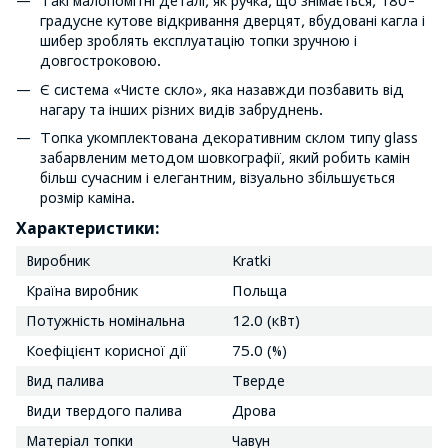
Такі малопомітні деталі, як ручка, що знімається, 180-
градусне кутове відкривання дверцят, вбудовані кагла і
шибер зроблять експлуатацію топки зручною і
довгостроковою.
Є система «Чисте скло», яка назавжди позбавить від
нагару та інших різних видів забруднень.
Топка укомплектована декоративним склом типу glass
забарвленим методом шовкографії, який робить камін
більш сучасним і елегантним, візуально збільшується
розмір каміна.
Характеристики:
Виробник
Kratki
Країна виробник
Польща
Потужність номінальна
12.0 (кВт)
Коефіцієнт корисної дії
75.0 (%)
Вид палива
Тверде
Види твердого палива
Дрова
Матеріал топки
Чавун