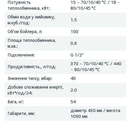
Потужність
15 - 70/10/40 °С / 18 -
теплообмінника, кВт:
80/10/45 °С
Обмін води у змійовику,
1.5
м.куб./год:
Об'єм бойлера, л:
100
Площа теплообмінника,
0.6
м.кв.:
Підключення:
G 1/2“
370 - 70/10/40 °С / 440
Продуктивність,, л/год:
- 80/10/45 °С
Зниження тиску, мбар:
40
Добове споживання енергії,
2.0
кВт*год/24:
Вага, кг:
54
діаметр 430 мм / висота
Габарити, мм:
1090 мм